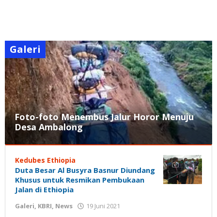
Galeri
Foto-foto Menembus Jalur Horor Menuju
Desa Ambalong
Galeri
,
Nasional
,
Kedubes Ethiopia
News
Duta Besar Al Busyra Basnur Diundang
Khusus untuk Resmikan Pembukaan
12
Jalan di Ethiopia
Juli
2021
oleh
Galeri
,
KBRI
,
News
19 Juni 2021
oleh
Gatot