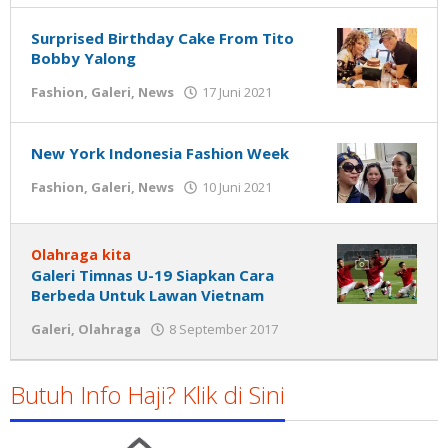
Gatot
Susanto
Susanto
Surprised Birthday Cake From Tito
Bobby Yalong
oleh
Fashion
,
Galeri
,
News
17 Juni 2021
Gatot
Susanto
New York Indonesia Fashion Week
oleh
Fashion
,
Galeri
,
News
10 Juni 2021
Gatot
Susanto
Olahraga kita
Galeri Timnas U-19 Siapkan Cara
Berbeda Untuk Lawan Vietnam
oleh
Galeri
,
Olahraga
8 September 2017
Gatot
Susanto
Butuh Info Haji? Klik di Sini