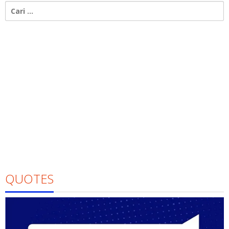
Cari
untuk:
QUOTES