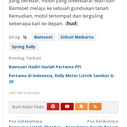
yang beredar, mobil yang dikendarai Sean dan
Bamsoet melaju ke sebuah gundukan tanah.
Kemudian, mobil terlompat dan terguling
beberapa kali ke depan. (
hud
)
Ditag
Bamsoet
Sirkuit Meikarta
Spring Rally
Posting Terkait
Bamsoet Hadiri Harlah Pertama PPI
Pertama di Indonesia, Rally Motor Listrik Sambut G-
20
oleh
Nilna Niswah
Ikuti Kami Pada
Navigasi
Pos sebelumnya
Pos berikutnya