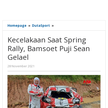
Kecelakaan
Homepage
»
DutaSport
»
Saat
Spring
Kecelakaan Saat Spring
Rally,
Bamsoet
Rally, Bamsoet Puji Sean
Puji
Gelael
Sean
Gelael
oleh
28 November 2021
Nilna
Niswah