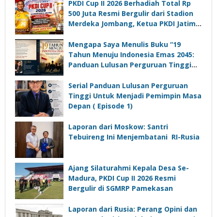
PKDI Cup II 2026 Berhadiah Total Rp
500 Juta Resmi Bergulir dari Stadion
Merdeka Jombang, Ketua PKDI Jatim:
Ajang Silaturrahmi dan Media
Komunikasi Kades untuk Memajukan
Mengapa Saya Menulis Buku “19
Desa
Tahun Menuju Indonesia Emas 2045:
Panduan Lulusan Perguruan Tinggi
Untuk Menjadi Pemimpin Masa
Depan”?
Serial Panduan Lulusan Perguruan
Tinggi Untuk Menjadi Pemimpin Masa
Depan ( Episode 1)
Laporan dari Moskow: Santri
Tebuireng Ini Menjembatani RI-Rusia
Ajang Silaturahmi Kepala Desa Se-
Madura, PKDI Cup II 2026 Resmi
Bergulir di SGMRP Pamekasan
Laporan dari Rusia: Perang Opini dan