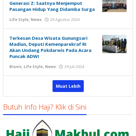
Generasi Z: Saatnya Menjemput
Pasangan Hidup Yang Didamba Surga
oleh
Life Style
,
News
29 Agustus 2024
Gatot
Susanto
Terkesan Desa Wisata Gunungsari
Madiun, Deputi Kemenparekraf RI
Akan Undang Pokdarwis Pada Acara
Puncak ADWI
oleh
Bisnis
,
Life Style
,
News
29 Juli 2024
Gatot
Susanto
Muat Lebih
Butuh Info Haji? Klik di Sini