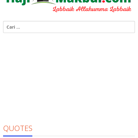
Cari
untuk:
QUOTES