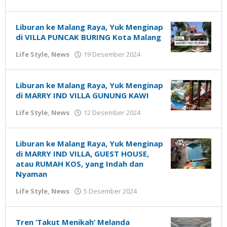
Gatot
Susanto
Liburan ke Malang Raya, Yuk Menginap
di VILLA PUNCAK BURING Kota Malang
oleh
Life Style
,
News
19 Desember 2024
Gatot
Susanto
Liburan ke Malang Raya, Yuk Menginap
di MARRY IND VILLA GUNUNG KAWI
oleh
Life Style
,
News
12 Desember 2024
Gatot
Susanto
Liburan ke Malang Raya, Yuk Menginap
di MARRY IND VILLA, GUEST HOUSE,
atau RUMAH KOS, yang Indah dan
Nyaman
oleh
Life Style
,
News
5 Desember 2024
Gatot
Susanto
Tren ‘Takut Menikah’ Melanda