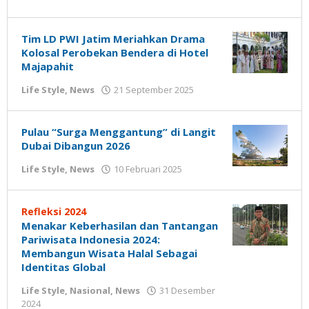
Gatot
oleh
Susanto
Gatot
Susanto
Tim LD PWI Jatim Meriahkan Drama
Kolosal Perobekan Bendera di Hotel
Majapahit
oleh
Life Style
,
News
21 September 2025
Gatot
Susanto
Pulau “Surga Menggantung” di Langit
Dubai Dibangun 2026
oleh
Life Style
,
News
10 Februari 2025
Gatot
Susanto
Refleksi 2024
Menakar Keberhasilan dan Tantangan
Pariwisata Indonesia 2024:
Membangun Wisata Halal Sebagai
Identitas Global
Life Style
,
Nasional
,
News
31 Desember
oleh
2024