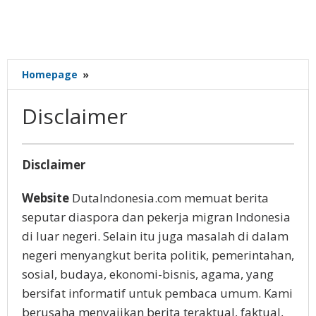
Disclaimer
Homepage
»
Disclaimer
8
Disclaimer
Juni
2021
Website
DutaIndonesia.com memuat berita
oleh
Gatot
seputar diaspora dan pekerja migran Indonesia
Susanto
di luar negeri. Selain itu juga masalah di dalam
negeri menyangkut berita politik, pemerintahan,
sosial, budaya, ekonomi-bisnis, agama, yang
bersifat informatif untuk pembaca umum. Kami
berusaha menyajikan berita teraktual, faktual,