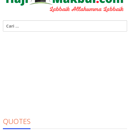
Cari
untuk:
QUOTES