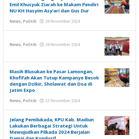
Emil Khusyuk Ziarah ke Makam Pendiri
NU KH Hasyim Asy’ari dan Gus Dur
oleh
News
,
Politik
26 November 2024
Gatot
Susanto
oleh
News
,
Politik
26 November 2024
Gatot
Susanto
Masih Blusukan ke Pasar Lamongan,
Khofifah Akan Tutup Kampanye Besok
dengan Dzikir, Sholawat dan Doa di
Jatim Expo
oleh
News
,
Politik
22 November 2024
Gatot
Susanto
Jelang Pemilukada, KPU Kab. Madiun
Lakukan Berbagai Strategi Untuk
Mewujudkan Pilkada 2024 Berjalan
Damai dan Kondusif