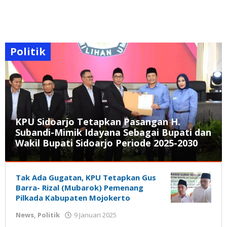
Politik
KPU Sidoarjo Tetapkan Pasangan H.
Subandi-Mimik Idayana Sebagai Bupati dan
Wakil Bupati Sidoarjo Periode 2025-2030
News
,
Politik
Tak Ada Gugatan, KPU Tetapkan Gus
Barra- Rizal (Mubarok) Pemenang
10
Pilkada Kabupaten Mojokerto
Januari
oleh
News
,
Politik
9 Januari 2025
2025
Nilna
oleh