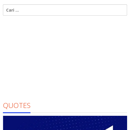
Cari
untuk:
QUOTES