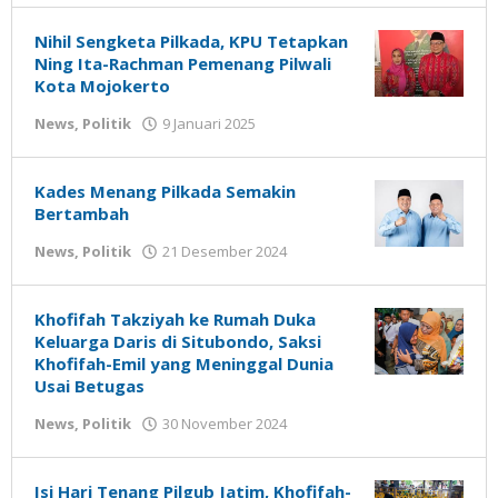
Niswah
Nilna
Niswah
Nihil Sengketa Pilkada, KPU Tetapkan
Ning Ita-Rachman Pemenang Pilwali
Kota Mojokerto
oleh
News
,
Politik
9 Januari 2025
Nilna
Niswah
Kades Menang Pilkada Semakin
Bertambah
oleh
News
,
Politik
21 Desember 2024
Gatot
Susanto
Khofifah Takziyah ke Rumah Duka
Keluarga Daris di Situbondo, Saksi
Khofifah-Emil yang Meninggal Dunia
Usai Betugas
oleh
News
,
Politik
30 November 2024
Gatot
Susanto
Isi Hari Tenang Pilgub Jatim, Khofifah-