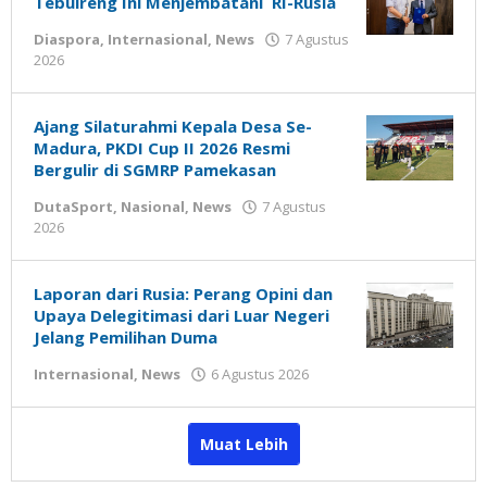
Tebuireng Ini Menjembatani RI-Rusia
Diaspora
,
Internasional
,
News
7 Agustus
oleh
2026
Gatot
Susanto
Ajang Silaturahmi Kepala Desa Se-
Madura, PKDI Cup II 2026 Resmi
Bergulir di SGMRP Pamekasan
DutaSport
,
Nasional
,
News
7 Agustus
oleh
2026
Gatot
Susanto
Laporan dari Rusia: Perang Opini dan
Upaya Delegitimasi dari Luar Negeri
Jelang Pemilihan Duma
oleh
Internasional
,
News
6 Agustus 2026
Gatot
Susanto
Muat Lebih