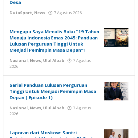
Desa
oleh
DutaSport
,
News
7 Agustus 2026
Gatot
Susanto
Mengapa Saya Menulis Buku “19 Tahun
Menuju Indonesia Emas 2045: Panduan
Lulusan Perguruan Tinggi Untuk
Menjadi Pemimpin Masa Depan”?
Nasional
,
News
,
Ulul Albab
7 Agustus
oleh
2026
Gatot
Susanto
Serial Panduan Lulusan Perguruan
Tinggi Untuk Menjadi Pemimpin Masa
Depan ( Episode 1)
Nasional
,
News
,
Ulul Albab
7 Agustus
oleh
2026
Gatot
Susanto
Laporan dari Moskow: Santri