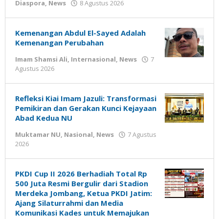
oleh
Diaspora
,
News
8 Agustus 2026
Gatot
Susanto
Kemenangan Abdul El-Sayed Adalah
Kemenangan Perubahan
Imam Shamsi Ali
,
Internasional
,
News
7
oleh
Agustus 2026
Gatot
Susanto
Refleksi Kiai Imam Jazuli: Transformasi
Pemikiran dan Gerakan Kunci Kejayaan
Abad Kedua NU
Muktamar NU
,
Nasional
,
News
7 Agustus
oleh
2026
Gatot
Susanto
PKDI Cup II 2026 Berhadiah Total Rp
500 Juta Resmi Bergulir dari Stadion
Merdeka Jombang, Ketua PKDI Jatim:
Ajang Silaturrahmi dan Media
Komunikasi Kades untuk Memajukan