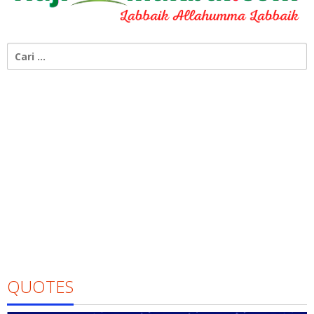
Cari
untuk:
QUOTES