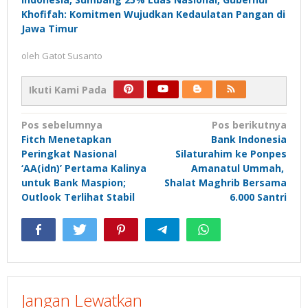
Khofifah: Komitmen Wujudkan Kedaulatan Pangan di
Jawa Timur
oleh
Gatot Susanto
Ikuti Kami Pada
Navigasi
Pos sebelumnya
Pos berikutnya
Fitch Menetapkan
Bank Indonesia
pos
Peringkat Nasional
Silaturahim ke Ponpes
‘AA(idn)’ Pertama Kalinya
Amanatul Ummah,
untuk Bank Maspion;
Shalat Maghrib Bersama
Outlook Terlihat Stabil
6.000 Santri
Jangan Lewatkan