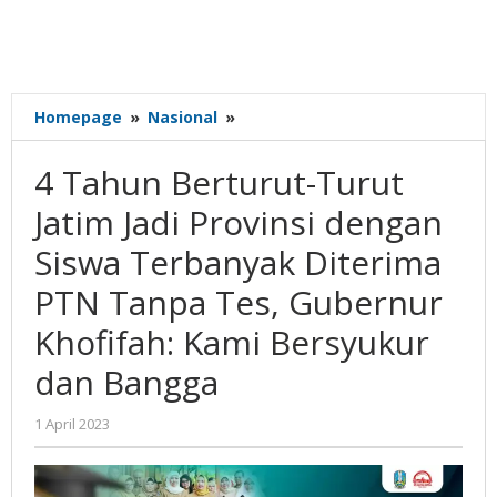
4
Homepage
»
Nasional
»
Tahun
Berturut-
4 Tahun Berturut-Turut
Turut
Jatim
Jatim Jadi Provinsi dengan
Jadi
Siswa Terbanyak Diterima
Provinsi
dengan
PTN Tanpa Tes, Gubernur
Siswa
Terbanyak
Khofifah: Kami Bersyukur
Diterima
dan Bangga
PTN
Tanpa
Tes,
oleh
1 April 2023
Gubernur
Gatot
Susanto
Khofifah:
Kami