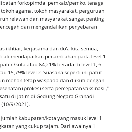
rlibatan forkopimda, pemkab/pemko, tenaga
, tokoh agama, tokoh masyarakat, perguruan
luruh relawan dan masyarakat sangat penting
 mencegah dan mengendalikan penyebaran
as ikhtiar, kerjasama dan do’a kita semua,
embali mendapatkan penambahan pada level 1.
aten/kota atau 84,21% berada di level 1, 6
u 15,79% level 2. Suasana seperti ini patut
mun mohon tetap waspada dan diikuti dengan
kesehatan (prokes) serta percepatan vaksinasi ,”
satu di Jatim di Gedung Negara Grahadi
(10/9/2021).
 jumlah kabupaten/kota yang masuk level 1
katan yang cukup tajam. Dari awalnya 1