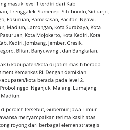
g masuk level 1 terdiri dari Kab.
n, Trenggalek, Sumenep, Situbondo, Sidoarjo,
o, Pasuruan, Pamekasan, Pacitan, Ngawi,
an, Madiun, Lamongan, Kota Surabaya, Kota
Pasuruan, Kota Mojokerto, Kota Kediri, Kota
Kab. Kediri, Jombang, Jember, Gresik,
goro, Blitar, Banyuwangi, dan Bangkalan.
ak 6 kabupaten/kota di Jatim masih berada
ssment Kemenkes RI. Dengan demikian
abupaten/kota berada pada level 2.
 Probolinggo, Nganjuk, Malang, Lumajang,
a Madiun.
 diperoleh tersebut, Gubernur Jawa Timur
arawansa menyampaikan terima kasih atas
ong royong dari berbagai elemen strategis