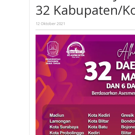
Naik
32 Kabupaten/K
Drastis
Menjadi
32
oleh
12 Oktober 2021
Kabupaten/Kota
Gatot
Susanto