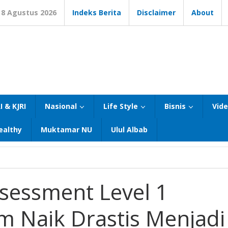
8 Agustus 2026
Indeks Berita
Disclaimer
About
I & KJRI
Nasional
Life Style
Bisnis
Vid
ealthy
Muktamar NU
Ulul Albab
sessment Level 1
m Naik Drastis Menjadi