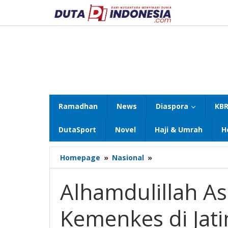
Lewati
ke
konten
Ramadhan
News
Diaspora
KBR
DutaSport
Novel
Haji & Umrah
H
Alhamdulillah
Homepage
»
Nasional
»
Assessment
Level
Alhamdulillah As
1
Kemenkes
Kemenkes di Jati
di
Jatim