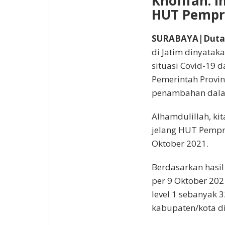
Khofifah: I
HUT Pempro
SURABAYA|DutaI
di Jatim dinyatak
situasi Covid-19 
Pemerintah Provi
penambahan dalam
Alhamdulillah, ki
jelang HUT Pempro
Oktober 2021.
Berdasarkan hasil
per 9 Oktober 202
level 1 sebanyak 
kabupaten/kota di