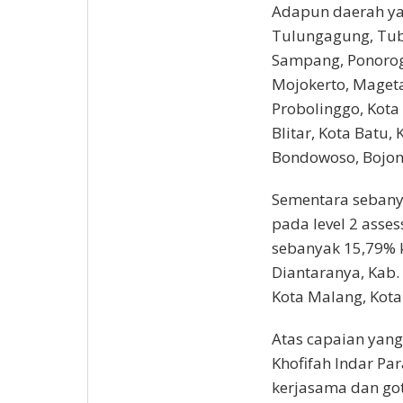
Adapun daerah yan
Tulungagung, Tuba
Sampang, Ponorog
Mojokerto, Maget
Probolinggo, Kota 
Blitar, Kota Batu, 
Bondowoso, Bojone
Sementara sebany
pada level 2 asse
sebanyak 15,79% k
Diantaranya, Kab.
Kota Malang, Kot
Atas capaian yang
Khofifah Indar P
kerjasama dan got