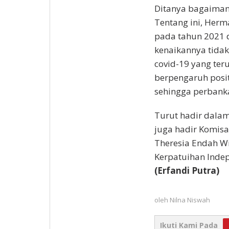
Ditanya bagaiman
Tentang ini, Her
pada tahun 2021 
kenaikannya tidak
covid-19 yang ter
berpengaruh posit
sehingga perbanka
Turut hadir dalam
juga hadir Komisa
Theresia Endah Win
Kerpatuihan Indep
(Erfandi Putra)
oleh
Nilna Niswah
Ikuti Kami Pada