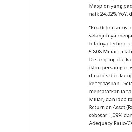
Maspion yang pada
naik 24,82% YoY, d
“Kredit konsumsi 
selanjutnya menjad
totalnya terhimpu
5.808 Miliar di t
Di samping itu, k
iklim persaingan
dinamis dan komp
keberhasilan. “Sel
mencatatkan laba 
Miliar) dan laba 
Return on Asset (R
sebesar 1,09% dan
Adequacy Ratio/CA