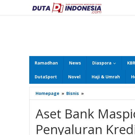
Lewati
ke
konten
Ramadhan
News
Diaspora
KBR
DutaSport
Novel
Haji & Umrah
H
Aset
Homepage
»
Bisnis
»
Bank
Maspion
Aset Bank Maspi
Naik
33,57%,
Penyaluran Kred
Penyaluran
Kredit