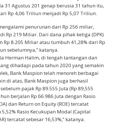
 31 Agustus 201 genap berusia 31 tahun itu,
ari Rp 4,06 Triliun menjadi Rp 5,07 Triliun.
mengalami penurunan dari Rp 256 miliar,
i Rp 219 Miliar. Dari dana pihak ketiga (DPK)
n Rp 8.205 Miliar atau tumbuh 41,28% dari Rp
ahun sebelumnya,” katanya.
ata Herman Halim, di tengah tantangan dan
 yang dihadapi pada tahun 2020 yang semakin
lek, Bank Maspion telah menoreh berbagai
ain di atas, Bank Maspion juga berhasil
sebelum pajak Rp 89.555 Juta (Rp 89,555
tahun berjalan Rp 66.986 Juta dengan Rasio
OA) dan Return on Equity (ROE) tercatat
 5,52% Rasio Kecukupan Modal (Capital
R) tercatat sebesar 16,53%,” katanya.