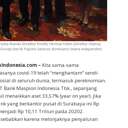
Yunita Wanda (Direktur Kredit), Herman Halim (Direktur Utama),
 Group) dan M. Pujiono Santoso (Komisaris Utama Independen)
Indonesia.com –
Kita sama-sama
sanya covid-19 telah “menghantam” sendi-
osial di seluruh dunia, termasuk pereknomian.
T Bank Maspion Indonesia Tbk., sepanjang
l menaikkan aset 33,57% (year on year). Jika
nk yang berkantor pusat di Surabaya ini Rp
 menjadi Rp 10,11 Triliun pada 20202.
disebabkan karena melonjaknya penyaluran