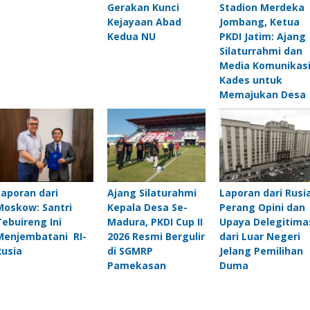
Gerakan Kunci
Stadion Merdeka
Kejayaan Abad
Jombang, Ketua
Kedua NU
PKDI Jatim: Ajang
Silaturrahmi dan
Media Komunikas
Kades untuk
Memajukan Des
Laporan dari
Ajang Silaturahmi
Laporan dari Rusia
Moskow: Santri
Kepala Desa Se-
Perang Opini dan
Tebuireng Ini
Madura, PKDI Cup II
Upaya Delegitima
Menjembatani RI-
2026 Resmi Bergulir
dari Luar Negeri
Rusia
di SGMRP
Jelang Pemilihan
Pamekasan
Duma