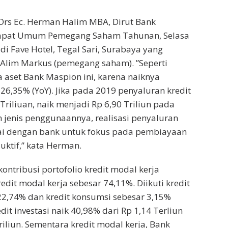
 Drs Ec. Herman Halim MBA, Dirut Bank
Rapat Umum Pemegang Saham Tahunan, Selasa
 di Fave Hotel, Tegal Sari, Surabaya yang
 Alim Markus (pemegang saham). ”Seperti
a aset Bank Maspion ini, karena naiknya
 26,35% (YoY). Jika pada 2019 penyaluran kredit
Triliuan, naik menjadi Rp 6,90 Triliun pada
 jenis penggunaannya, realisasi penyaluran
uai dengan bank untuk fokus pada pembiayaan
uktif,” kata Herman.
 kontribusi portofolio kredit modal kerja
redit modal kerja sebesar 74,11%. Diikuti kredit
 22,74% dan kredit konsumsi sebesar 3,15%
dit investasi naik 40,98% dari Rp 1,14 Terliun
riliun. Sementara kredit modal kerja, Bank