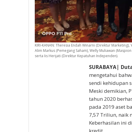
KIRI-KANAN: Theresia Endah Winarni (Direktur Marketing), 
Alim Markus (Pemegang Saham), Welly Muliawan (Maspion
serta Iis Herijati (Direktur Kepatuhan Independen).
SURABAYA| Duta
mengetahui bahwa
sendi kehidupan s
Meski demikian, P
tahun 2020 berhasi
pada 2019 aset ba
7,57 Triliun, naik
Keberhasilan ini 
kredit.