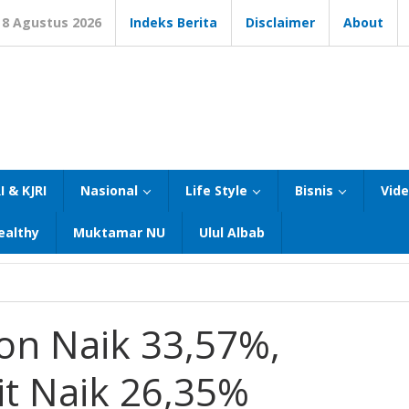
8 Agustus 2026
Indeks Berita
Disclaimer
About
I & KJRI
Nasional
Life Style
Bisnis
Vid
ealthy
Muktamar NU
Ulul Albab
on Naik 33,57%,
it Naik 26,35%