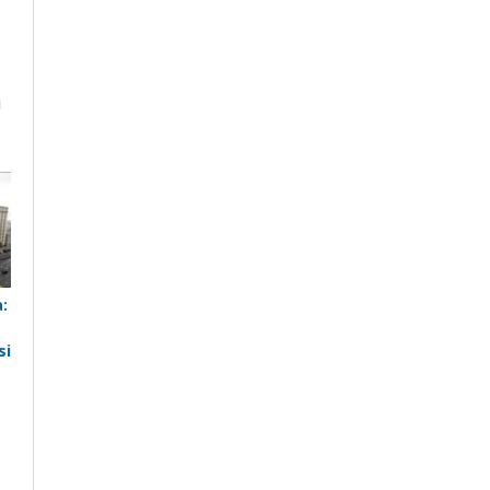
i
a
:
si