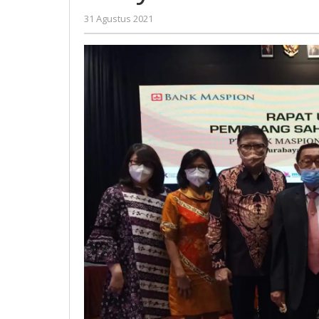
Naik
oleh
31 Agustus 2021
26,35%
Nilna
Niswah