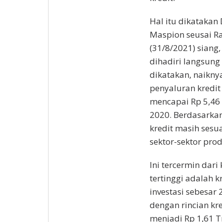
Hal itu dikatakan
Maspion seusai 
(31/8/2021) siang,
dihadiri langsung
dikatakan, naikny
penyaluran kredit
mencapai Rp 5,46 
2020. Berdasarkan
kredit masih ses
sektor-sektor prod
Ini tercermin dari
tertinggi adalah k
investasi sebesar
dengan rincian kre
menjadi Rp 1,61 T