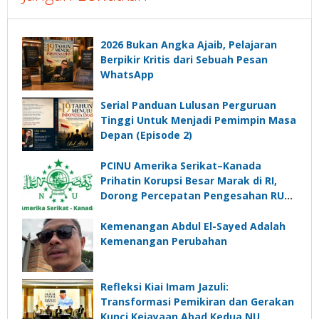
2026 Bukan Angka Ajaib, Pelajaran
Berpikir Kritis dari Sebuah Pesan
WhatsApp
Serial Panduan Lulusan Perguruan
Tinggi Untuk Menjadi Pemimpin Masa
Depan (Episode 2)
PCINU Amerika Serikat–Kanada
Prihatin Korupsi Besar Marak di RI,
Dorong Percepatan Pengesahan RUU
Perampasan Aset
Kemenangan Abdul El-Sayed Adalah
Kemenangan Perubahan
Refleksi Kiai Imam Jazuli:
Transformasi Pemikiran dan Gerakan
Kunci Kejayaan Abad Kedua NU