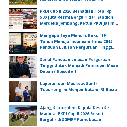
PKDI Cup II 2026 Berhadiah Total Rp
500 Juta Resmi Bergulir dari Stadion
Merdeka Jombang, Ketua PKDI Jatim:
Ajang Silaturrahmi dan Media
Komunikasi Kades untuk Memajukan
Mengapa Saya Menulis Buku “19
Desa
Tahun Menuju Indonesia Emas 2045:
Panduan Lulusan Perguruan Tinggi
Untuk Menjadi Pemimpin Masa
Depan”?
Serial Panduan Lulusan Perguruan
Tinggi Untuk Menjadi Pemimpin Masa
Depan ( Episode 1)
Laporan dari Moskow: Santri
Tebuireng Ini Menjembatani RI-Rusia
Ajang Silaturahmi Kepala Desa Se-
Madura, PKDI Cup II 2026 Resmi
Bergulir di SGMRP Pamekasan