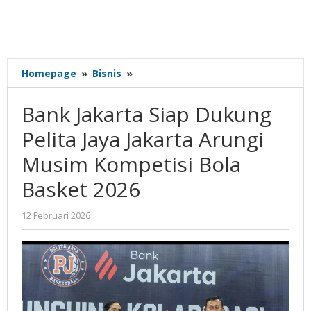
Bank
Homepage
»
Bisnis
»
Jakarta
Siap
Bank Jakarta Siap Dukung
Dukung
Pelita
Pelita Jaya Jakarta Arungi
Jaya
Musim Kompetisi Bola
Jakarta
Arungi
Basket 2026
Musim
Kompetisi
oleh
12 Februari 2026
Bola
Gatot
Basket
Susanto
2026