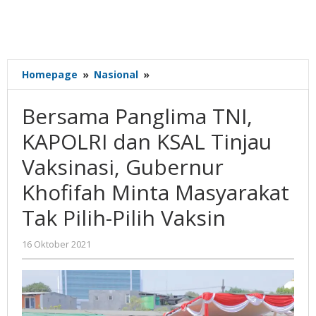
Bersama
Homepage
»
Nasional
»
Panglima
TNI,
Bersama Panglima TNI,
KAPOLRI
dan
KAPOLRI dan KSAL Tinjau
KSAL
Vaksinasi, Gubernur
Tinjau
Vaksinasi,
Khofifah Minta Masyarakat
Gubernur
Khofifah
Tak Pilih-Pilih Vaksin
Minta
Masyarakat
oleh
16 Oktober 2021
Tak
Nilna
Pilih-
Niswah
Pilih
Vaksin