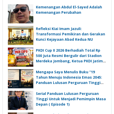
Kemenangan Abdul El-Sayed Adalah
Kemenangan Perubahan
Refleksi Kiai Imam Jazuli:
Transformasi Pemikiran dan Gerakan
Kunci Kejayaan Abad Kedua NU
PKDI Cup II 2026 Berhadiah Total Rp
500 Juta Resmi Bergulir dari Stadion
Merdeka Jombang, Ketua PKDI Jatim:
Ajang Silaturrahmi dan Media
Komunikasi Kades untuk Memajukan
Mengapa Saya Menulis Buku “19
Desa
Tahun Menuju Indonesia Emas 2045:
Panduan Lulusan Perguruan Tinggi
Untuk Menjadi Pemimpin Masa
Depan”?
Serial Panduan Lulusan Perguruan
Tinggi Untuk Menjadi Pemimpin Masa
Depan ( Episode 1)