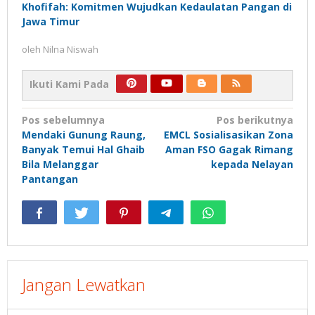
Khofifah: Komitmen Wujudkan Kedaulatan Pangan di
Jawa Timur
oleh
Nilna Niswah
Ikuti Kami Pada
Navigasi
Pos sebelumnya
Pos berikutnya
Mendaki Gunung Raung,
EMCL Sosialisasikan Zona
pos
Banyak Temui Hal Ghaib
Aman FSO Gagak Rimang
Bila Melanggar
kepada Nelayan
Pantangan
Jangan Lewatkan