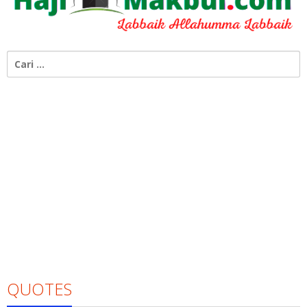
Cari
untuk:
QUOTES