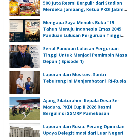
500 Juta Resmi Bergulir dari Stadion
Merdeka Jombang, Ketua PKDI Jatim:
Ajang Silaturrahmi dan Media
Komunikasi Kades untuk Memajukan
Mengapa Saya Menulis Buku “19
Desa
Tahun Menuju Indonesia Emas 2045:
Panduan Lulusan Perguruan Tinggi
Untuk Menjadi Pemimpin Masa
Depan”?
Serial Panduan Lulusan Perguruan
Tinggi Untuk Menjadi Pemimpin Masa
Depan ( Episode 1)
Laporan dari Moskow: Santri
Tebuireng Ini Menjembatani RI-Rusia
Ajang Silaturahmi Kepala Desa Se-
Madura, PKDI Cup II 2026 Resmi
Bergulir di SGMRP Pamekasan
Laporan dari Rusia: Perang Opini dan
Upaya Delegitimasi dari Luar Negeri