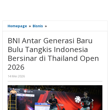
BNI
Homepage
»
Bisnis
»
Antar
Generasi
BNI Antar Generasi Baru
Baru
Bulu
Bulu Tangkis Indonesia
Tangkis
Bersinar di Thailand Open
Indonesia
Bersinar
2026
di
Thailand
oleh
14 Mei 2026
Open
Gatot
2026
Susanto