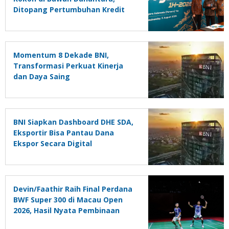
Ditopang Pertumbuhan Kredit
dan Kualitas Aset
Momentum 8 Dekade BNI,
Transformasi Perkuat Kinerja
dan Daya Saing
BNI Siapkan Dashboard DHE SDA,
Eksportir Bisa Pantau Dana
Ekspor Secara Digital
Devin/Faathir Raih Final Perdana
BWF Super 300 di Macau Open
2026, Hasil Nyata Pembinaan
Berkelanjutan