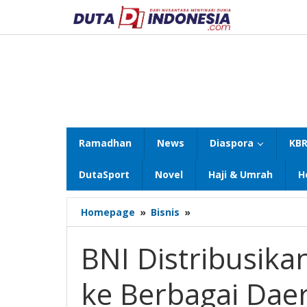
Lewati
ke
konten
Ramadhan
News
Diaspora
KBR
DutaSport
Novel
Haji & Umrah
H
BNI
Homepage
»
Bisnis
»
Distribusikan
1.200
BNI Distribusik
Hewan
Kurban
ke Berbagai Dae
ke
Berbagai