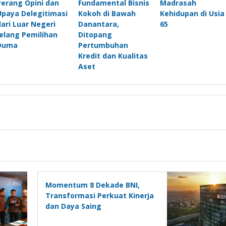
Perang Opini dan
Fundamental Bisnis
Madrasah
Upaya Delegitimasi
Kokoh di Bawah
Kehidupan di Usia
dari Luar Negeri
Danantara,
65
Jelang Pemilihan
Ditopang
Duma
Pertumbuhan
Kredit dan Kualitas
Aset
Momentum 8 Dekade BNI,
Transformasi Perkuat Kinerja
dan Daya Saing