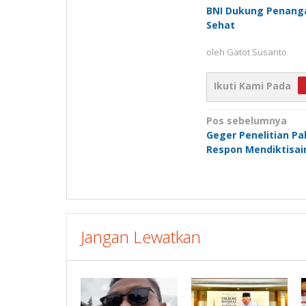
BNI Dukung Penanga
Sehat
oleh
Gatot Susanto
Ikuti Kami Pada
Navigasi
Pos sebelumnya
Geger Penelitian Pal
pos
Respon Mendiktisai
Jangan Lewatkan