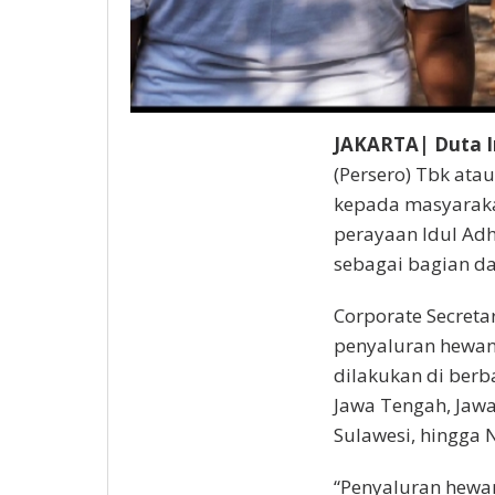
JAKARTA| Duta I
(Persero) Tbk at
kepada masyaraka
perayaan Idul Adh
sebagai bagian da
Corporate Secret
penyaluran hewan 
dilakukan di berb
Jawa Tengah, Jawa
Sulawesi, hingga 
“Penyaluran hewa