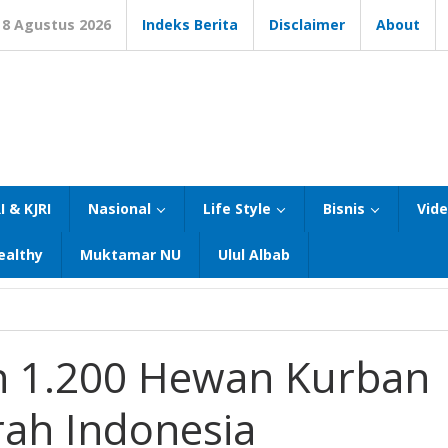
8 Agustus 2026
Indeks Berita
Disclaimer
About
I & KJRI
Nasional
Life Style
Bisnis
Vid
ealthy
Muktamar NU
Ulul Albab
an 1.200 Hewan Kurban
rah Indonesia