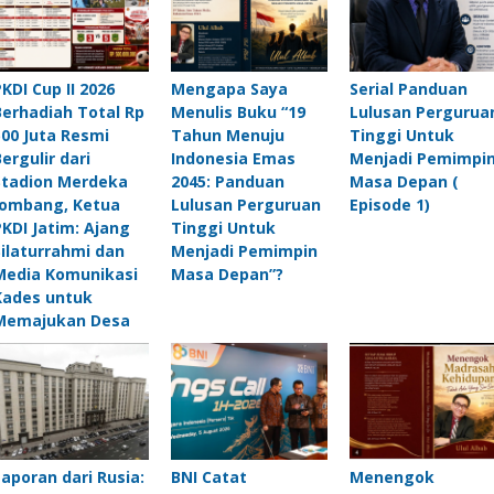
PKDI Cup II 2026
Mengapa Saya
Serial Panduan
Berhadiah Total Rp
Menulis Buku “19
Lulusan Pergurua
500 Juta Resmi
Tahun Menuju
Tinggi Untuk
Bergulir dari
Indonesia Emas
Menjadi Pemimpi
Stadion Merdeka
2045: Panduan
Masa Depan (
Jombang, Ketua
Lulusan Perguruan
Episode 1)
PKDI Jatim: Ajang
Tinggi Untuk
Silaturrahmi dan
Menjadi Pemimpin
Media Komunikasi
Masa Depan”?
Kades untuk
Memajukan Desa
Laporan dari Rusia:
BNI Catat
Menengok