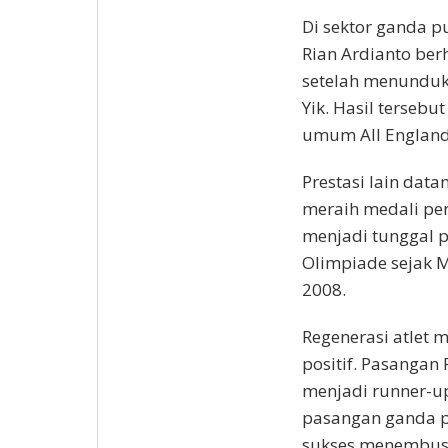
Di sektor ganda 
Rian Ardianto ber
setelah menunduk
Yik. Hasil terseb
umum All England
Prestasi lain dat
meraih medali per
menjadi tunggal p
Olimpiade sejak Ma
2008.
Regenerasi atlet
positif. Pasangan
menjadi runner-up
pasangan ganda pu
sukses menembus 