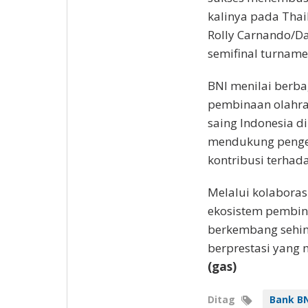
kalinya pada Thai
Rolly Carnando/Da
semifinal turname
BNI menilai berb
pembinaan olahra
saing Indonesia d
mendukung pengem
kontribusi terhad
Melalui kolaboras
ekosistem pembina
berkembang sehin
berprestasi yang
(gas)
Ditag
Bank BN