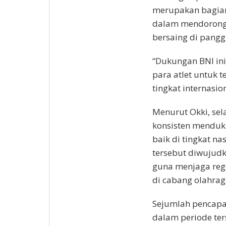
merupakan bagian
dalam mendorong
bersaing di pangg
“Dukungan BNI in
para atlet untuk t
tingkat internasio
Menurut Okki, sela
konsisten menduk
baik di tingkat n
tersebut diwujudk
guna menjaga rege
di cabang olahrag
Sejumlah pencapai
dalam periode te