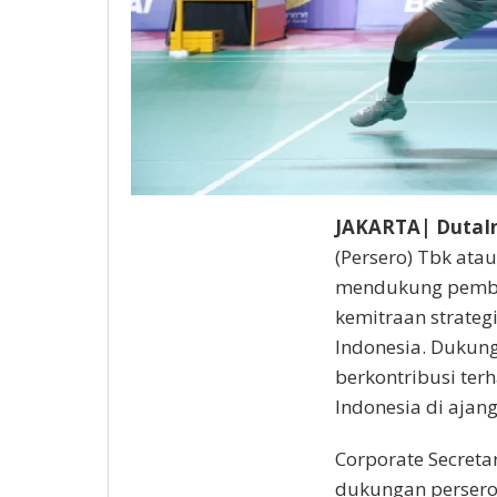
JAKARTA| DutaIn
(Persero) Tbk at
mendukung pembin
kemitraan strateg
Indonesia. Dukung
berkontribusi terh
Indonesia di ajan
Corporate Secret
dukungan persero