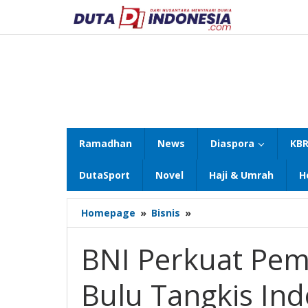
Lewati
ke
konten
Ramadhan
News
Diaspora
KBR
DutaSport
Novel
Haji & Umrah
H
BNI
Homepage
»
Bisnis
»
Perkuat
Pembinaan
BNI Perkuat Pemb
Atlet,
Prestasi
Bulu Tangkis Ind
Bulu
Tangkis