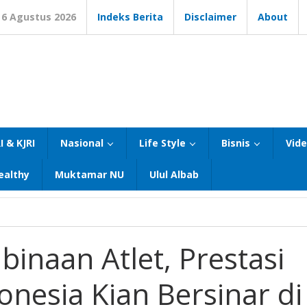
6 Agustus 2026
Indeks Berita
Disclaimer
About
I & KJRI
Nasional
Life Style
Bisnis
Vid
ealthy
Muktamar NU
Ulul Albab
inaan Atlet, Prestasi
onesia Kian Bersinar di