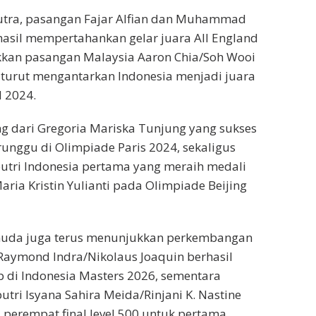
putra, pasangan Fajar Alfian dan Muhammad
hasil mempertahankan gelar juara All England
kan pasangan Malaysia Aaron Chia/Soh Wooi
ut turut mengantarkan Indonesia menjadi juara
 2024.
ang dari Gregoria Mariska Tunjung yang sukses
unggu di Olimpiade Paris 2024, sekaligus
utri Indonesia pertama yang meraih medali
ria Kristin Yulianti pada Olimpiade Beijing
 muda juga terus menunjukkan perkembangan
 Raymond Indra/Nikolaus Joaquin berhasil
 di Indonesia Masters 2026, sementara
tri Isyana Sahira Meida/Rinjani K. Nastine
perempat final level 500 untuk pertama