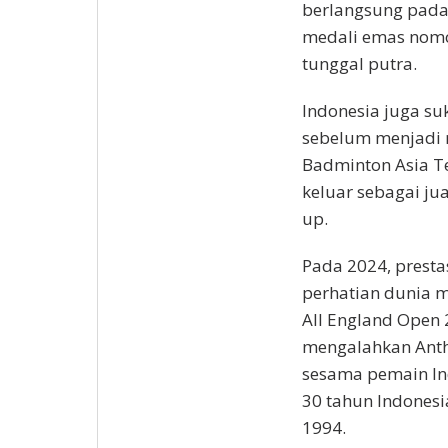
berlangsung pada
medali emas nomo
tunggal putra.
Indonesia juga su
sebelum menjadi r
Badminton Asia T
keluar sebagai ju
up.
Pada 2024, presta
perhatian dunia m
All England Open 
mengalahkan Antho
sesama pemain Ind
30 tahun Indonesia
1994.