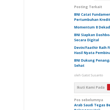
Posting Terkait
BNI Catat Fundamen
Pertumbuhan Kredit
Momentum 8 Dekade 
BNI Siapkan Dashboa
Secara Digital
Devin/Faathir Raih 
Hasil Nyata Pembin
BNI Dukung Penanga
Sehat
oleh
Gatot Susanto
Ikuti Kami Pada
Navigasi
Pos sebelumnya
Arab Saudi Tegas Be
pos