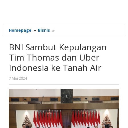
BNI
Homepage
»
Bisnis
»
Sambut
Kepulangan
BNI Sambut Kepulangan
Tim
Thomas
Tim Thomas dan Uber
dan
Indonesia ke Tanah Air
Uber
Indonesia
ke
oleh
7 Mei 2024
Gatot
Tanah
Susanto
Air