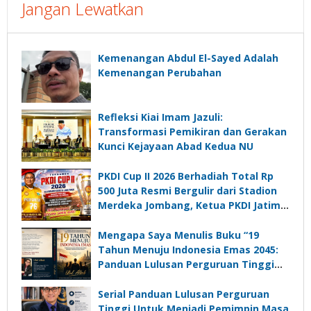
Jangan Lewatkan
Kemenangan Abdul El-Sayed Adalah
Kemenangan Perubahan
Refleksi Kiai Imam Jazuli:
Transformasi Pemikiran dan Gerakan
Kunci Kejayaan Abad Kedua NU
PKDI Cup II 2026 Berhadiah Total Rp
500 Juta Resmi Bergulir dari Stadion
Merdeka Jombang, Ketua PKDI Jatim:
Ajang Silaturrahmi dan Media
Komunikasi Kades untuk Memajukan
Mengapa Saya Menulis Buku “19
Desa
Tahun Menuju Indonesia Emas 2045:
Panduan Lulusan Perguruan Tinggi
Untuk Menjadi Pemimpin Masa
Depan”?
Serial Panduan Lulusan Perguruan
Tinggi Untuk Menjadi Pemimpin Masa