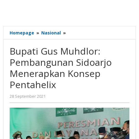
Bupati
Homepage
»
Nasional
»
Gus
Muhdlor:
Bupati Gus Muhdlor:
Pembangunan
Sidoarjo
Pembangunan Sidoarjo
Menerapkan
Menerapkan Konsep
Konsep
Pentahelix
Pentahelix
oleh
28 September 2021
Nilna
Niswah