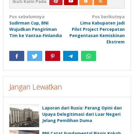
Ikuti Kami Pada
Navigasi
Pos sebelumnya
Pos berikutnya
Sudirman Cup, BNI
Lima Kabupaten Jadi
pos
Wujudkan Pengiriman
Pilot Project Percepatan
Tim ke Vantaa-Finlandia
Pengentasan Kemiskinan
Ekstrem
Jangan Lewatkan
Laporan dari Rusia: Perang Opini dan
Upaya Delegitimasi dari Luar Negeri
Jelang Pemilihan Duma
BNI Catat Fundamental Bisnis Kokoh