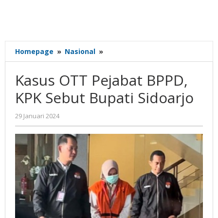
Kasus
Homepage
»
Nasional
»
OTT
Pejabat
Kasus OTT Pejabat BPPD,
BPPD,
KPK
KPK Sebut Bupati Sidoarjo
Sebut
Bupati
oleh
29 Januari 2024
Sidoarjo
Gatot
Susanto