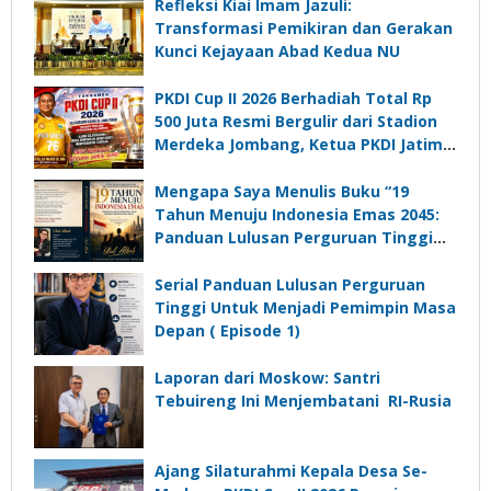
Refleksi Kiai Imam Jazuli:
Transformasi Pemikiran dan Gerakan
Kunci Kejayaan Abad Kedua NU
PKDI Cup II 2026 Berhadiah Total Rp
500 Juta Resmi Bergulir dari Stadion
Merdeka Jombang, Ketua PKDI Jatim:
Ajang Silaturrahmi dan Media
Komunikasi Kades untuk Memajukan
Mengapa Saya Menulis Buku “19
Desa
Tahun Menuju Indonesia Emas 2045:
Panduan Lulusan Perguruan Tinggi
Untuk Menjadi Pemimpin Masa
Depan”?
Serial Panduan Lulusan Perguruan
Tinggi Untuk Menjadi Pemimpin Masa
Depan ( Episode 1)
Laporan dari Moskow: Santri
Tebuireng Ini Menjembatani RI-Rusia
Ajang Silaturahmi Kepala Desa Se-