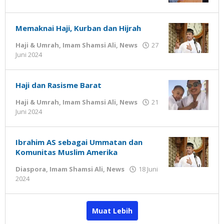
Gatot
Susanto
Memaknai Haji, Kurban dan Hijrah
Haji & Umrah
,
Imam Shamsi Ali
,
News
27
oleh
Juni 2024
Gatot
Susanto
Haji dan Rasisme Barat
Haji & Umrah
,
Imam Shamsi Ali
,
News
21
oleh
Juni 2024
Gatot
Susanto
Ibrahim AS sebagai Ummatan dan
Komunitas Muslim Amerika
Diaspora
,
Imam Shamsi Ali
,
News
18 Juni
oleh
2024
Gatot
Susanto
Muat Lebih