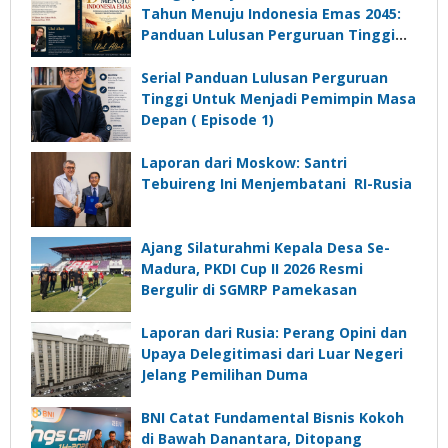
Desa
Tahun Menuju Indonesia Emas 2045:
Panduan Lulusan Perguruan Tinggi
Untuk Menjadi Pemimpin Masa
Depan”?
Serial Panduan Lulusan Perguruan
Tinggi Untuk Menjadi Pemimpin Masa
Depan ( Episode 1)
Laporan dari Moskow: Santri
Tebuireng Ini Menjembatani RI-Rusia
Ajang Silaturahmi Kepala Desa Se-
Madura, PKDI Cup II 2026 Resmi
Bergulir di SGMRP Pamekasan
Laporan dari Rusia: Perang Opini dan
Upaya Delegitimasi dari Luar Negeri
Jelang Pemilihan Duma
BNI Catat Fundamental Bisnis Kokoh
di Bawah Danantara, Ditopang