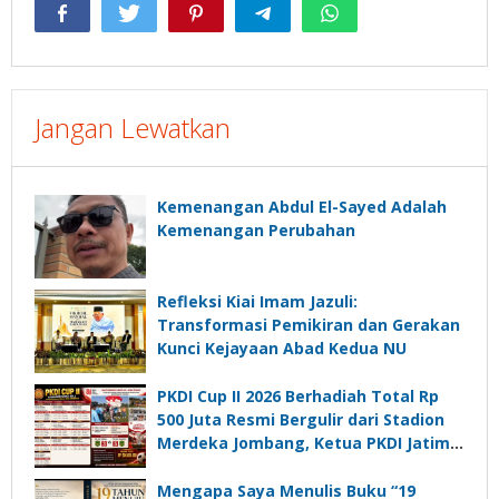
Jangan Lewatkan
Kemenangan Abdul El-Sayed Adalah
Kemenangan Perubahan
Refleksi Kiai Imam Jazuli:
Transformasi Pemikiran dan Gerakan
Kunci Kejayaan Abad Kedua NU
PKDI Cup II 2026 Berhadiah Total Rp
500 Juta Resmi Bergulir dari Stadion
Merdeka Jombang, Ketua PKDI Jatim:
Ajang Silaturrahmi dan Media
Komunikasi Kades untuk Memajukan
Mengapa Saya Menulis Buku “19