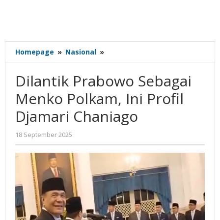
Dilantik
Homepage
»
Nasional
»
Prabowo
Sebagai
Dilantik Prabowo Sebagai
Menko
Polkam,
Menko Polkam, Ini Profil
Ini
Djamari Chaniago
Profil
Djamari
Chaniago
oleh
18 September 2025
Gatot
Susanto