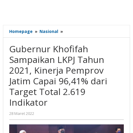
Gubernur
Homepage
»
Nasional
»
Khofifah
Sampaikan
Gubernur Khofifah
LKPJ
Tahun
Sampaikan LKPJ Tahun
2021,
2021, Kinerja Pemprov
Kinerja
Pemprov
Jatim Capai 96,41% dari
Jatim
Capai
Target Total 2.619
96,41%
Indikator
dari
Target
Total
oleh
28 Maret 2022
2.619
Gatot
Susanto
Indikator