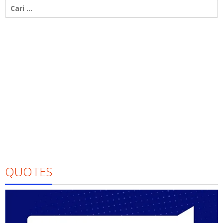
Cari
untuk:
QUOTES