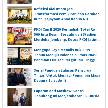
Refleksi Kiai Imam Jazuli:
Transformasi Pemikiran dan Gerakan
Kunci Kejayaan Abad Kedua NU
PKDI Cup II 2026 Berhadiah Total Rp
500 Juta Resmi Bergulir dari Stadion
Merdeka Jombang, Ketua PKDI Jatim:
Ajang Silaturrahmi dan Media
Komunikasi Kades untuk Memajukan
Mengapa Saya Menulis Buku “19
Desa
Tahun Menuju Indonesia Emas 2045:
Panduan Lulusan Perguruan Tinggi
Untuk Menjadi Pemimpin Masa
Depan”?
Serial Panduan Lulusan Perguruan
Tinggi Untuk Menjadi Pemimpin Masa
Depan ( Episode 1)
Laporan dari Moskow: Santri
Tebuireng Ini Menjembatani RI-Rusia