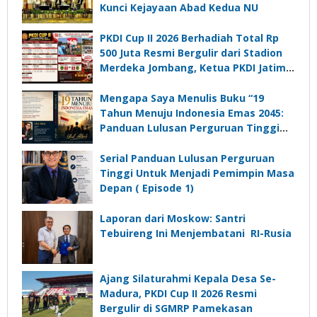
Kunci Kejayaan Abad Kedua NU
PKDI Cup II 2026 Berhadiah Total Rp
500 Juta Resmi Bergulir dari Stadion
Merdeka Jombang, Ketua PKDI Jatim:
Ajang Silaturrahmi dan Media
Komunikasi Kades untuk Memajukan
Mengapa Saya Menulis Buku “19
Desa
Tahun Menuju Indonesia Emas 2045:
Panduan Lulusan Perguruan Tinggi
Untuk Menjadi Pemimpin Masa
Depan”?
Serial Panduan Lulusan Perguruan
Tinggi Untuk Menjadi Pemimpin Masa
Depan ( Episode 1)
Laporan dari Moskow: Santri
Tebuireng Ini Menjembatani RI-Rusia
Ajang Silaturahmi Kepala Desa Se-
Madura, PKDI Cup II 2026 Resmi
Bergulir di SGMRP Pamekasan