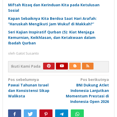
Miftah Rizaq dan Kerinduan Kita pada Ketulusan
Sosial
Kapan Sebaiknya Kita Berdoa Saat Hari Arafah:
“Haruskah Mengikuti Jam Wukuf di Makkah?”
Seri Kajian Inspiratif Qurban (5): Kiat Menjaga
Kemurnian, Keikhlasan, dan Ketakwaan dalam
Ibadah Qurban
oleh
Gatot Susanto
Ikuti Kami Pada
Navigasi
Pos sebelumnya
Pos berikutnya
Pawai Tahunan Israel
BNI Dukung Atlet
pos
dan Konsistensi Sikap
Indonesia Lanjutkan
Walikota
Momentum Prestasi di
Indonesia Open 2026