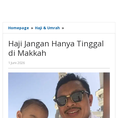
Haji
Homepage
»
Haji & Umrah
»
Jangan
Hanya
Haji Jangan Hanya Tinggal
Tinggal
di
di Makkah
Makkah
oleh
1 Juni 2026
Gatot
Susanto