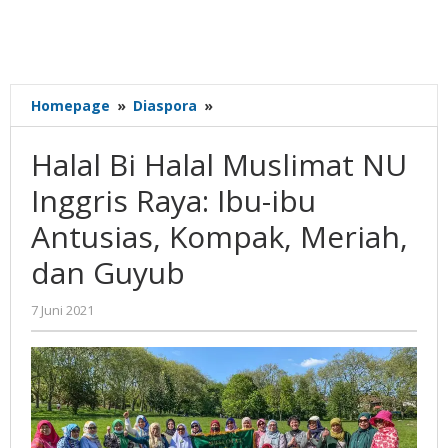
Halal
Homepage
»
Diaspora
»
Bi
Halal
Halal Bi Halal Muslimat NU
Muslimat
NU
Inggris Raya: Ibu-ibu
Inggris
Antusias, Kompak, Meriah,
Raya:
Ibu-
dan Guyub
ibu
Antusias,
oleh
7 Juni 2021
Kompak,
Gatot
Meriah,
Susanto
dan
Guyub