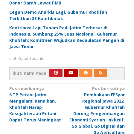
Donor Darah Lewat PMR
Cegah Demo Anarkis Lagi, Gubernur Khofifah
Terbitkan SE Kamtibmas
Kontribusi Laju Tanam Padi Jatim Terbesar di
Indonesia, Sumbang 25% Luas Nasional, Gubernur
Khofifah: Komitmen Wujudkan Kedaulatan Pangan di
Jawa Timur
oleh
Gatot Susanto
Ikuti Kami Pada
Navigasi
Pos sebelumnya
Pos berikutnya
NTP Petani Jatim
Pembukaan FESyar
pos
Mengalami Kenaikan,
Regional Jawa 2022,
Khofifah Harap
Gubernur Khofifah
Kesejahteraan Petani
Dorong Pengembangan
Dapat Terus Meningkat
Ekonomi Syariah Inklusif,
Go Global, Go Digital dan
Go Agriculture