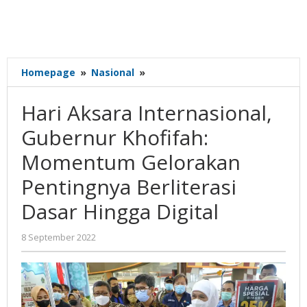
Hari
Homepage
»
Nasional
»
Aksara
Internasional,
Hari Aksara Internasional,
Gubernur
Khofifah:
Gubernur Khofifah:
Momentum
Momentum Gelorakan
Gelorakan
Pentingnya
Pentingnya Berliterasi
Berliterasi
Dasar
Dasar Hingga Digital
Hingga
Digital
oleh
8 September 2022
Gatot
Susanto