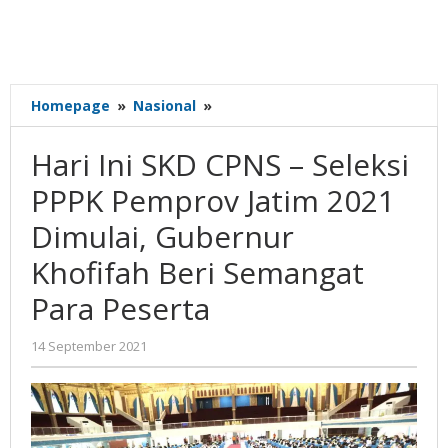
Hari
Homepage
»
Nasional
»
Ini
SKD
Hari Ini SKD CPNS – Seleksi
CPNS
-
PPPK Pemprov Jatim 2021
Seleksi
Dimulai, Gubernur
PPPK
Pemprov
Khofifah Beri Semangat
Jatim
2021
Para Peserta
Dimulai,
Gubernur
oleh
14 September 2021
Khofifah
Gatot
Beri
Susanto
Semangat
Para
Peserta