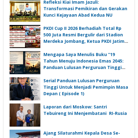
Refleksi Kiai Imam Jazuli:
Transformasi Pemikiran dan Gerakan
Kunci Kejayaan Abad Kedua NU
PKDI Cup II 2026 Berhadiah Total Rp
500 Juta Resmi Bergulir dari Stadion
Merdeka Jombang, Ketua PKDI Jatim:
Ajang Silaturrahmi dan Media
Komunikasi Kades untuk Memajukan
Mengapa Saya Menulis Buku “19
Desa
Tahun Menuju Indonesia Emas 2045:
Panduan Lulusan Perguruan Tinggi
Untuk Menjadi Pemimpin Masa
Depan”?
Serial Panduan Lulusan Perguruan
Tinggi Untuk Menjadi Pemimpin Masa
Depan ( Episode 1)
Laporan dari Moskow: Santri
Tebuireng Ini Menjembatani RI-Rusia
Ajang Silaturahmi Kepala Desa Se-