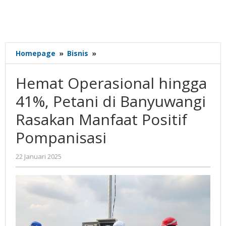
Hemat
Homepage
»
Bisnis
»
Operasional
hingga
Hemat Operasional hingga
41%,
Petani
41%, Petani di Banyuwangi
di
Rasakan Manfaat Positif
Banyuwangi
Rasakan
Pompanisasi
Manfaat
Positif
oleh
22 Januari 2025
Pompanisasi
Gatot
Susanto