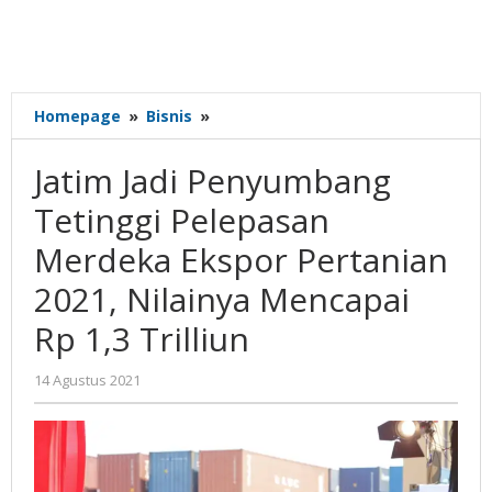
Jatim
Homepage
»
Bisnis
»
Jadi
Penyumbang
Jatim Jadi Penyumbang
Tetinggi
Pelepasan
Tetinggi Pelepasan
Merdeka
Merdeka Ekspor Pertanian
Ekspor
Pertanian
2021, Nilainya Mencapai
2021,
Nilainya
Rp 1,3 Trilliun
Mencapai
Rp
oleh
14 Agustus 2021
1,3
Nilna
Trilliun
Niswah