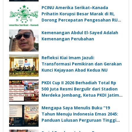
PCINU Amerika Serikat–Kanada
Prihatin Korupsi Besar Marak di RI,
Dorong Percepatan Pengesahan RUU
Perampasan Aset
Kemenangan Abdul El-Sayed Adalah
Kemenangan Perubahan
Refleksi Kiai Imam Jazuli:
Transformasi Pemikiran dan Gerakan
Kunci Kejayaan Abad Kedua NU
PKDI Cup II 2026 Berhadiah Total Rp
500 Juta Resmi Bergulir dari Stadion
Merdeka Jombang, Ketua PKDI Jatim:
Ajang Silaturrahmi dan Media
Komunikasi Kades untuk Memajukan
Mengapa Saya Menulis Buku “19
Desa
Tahun Menuju Indonesia Emas 2045:
Panduan Lulusan Perguruan Tinggi
Untuk Menjadi Pemimpin Masa