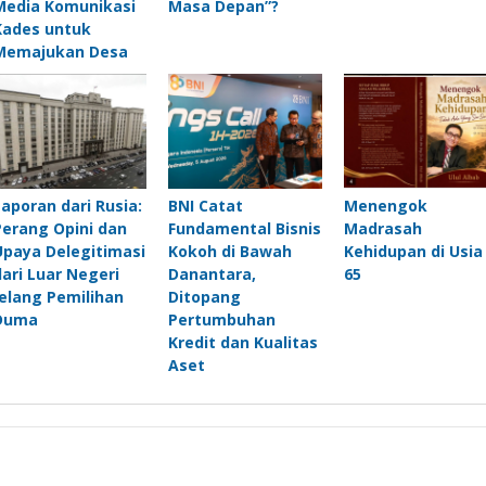
Media Komunikasi
Masa Depan”?
Kades untuk
Memajukan Desa
Laporan dari Rusia:
BNI Catat
Menengok
Perang Opini dan
Fundamental Bisnis
Madrasah
Upaya Delegitimasi
Kokoh di Bawah
Kehidupan di Usia
dari Luar Negeri
Danantara,
65
Jelang Pemilihan
Ditopang
Duma
Pertumbuhan
Kredit dan Kualitas
Aset