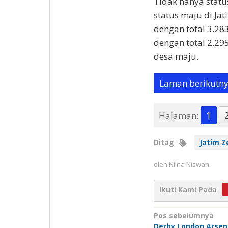
Tidak hanya statu
status maju di Ja
dengan total 3.283
dengan total 2.29
desa maju.
Laman berikutn
Halaman:
1
Ditag
Jatim Z
oleh
Nilna Niswah
Ikuti Kami Pada
Navigasi
Pos sebelumnya
Derby London Arsena