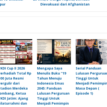
pur
Dievakuasi dari Afghanistan
PKDI Cup II 2026
Mengapa Saya
Serial Panduan
Berhadiah Total Rp
Menulis Buku “19
Lulusan Pergurua
500 Juta Resmi
Tahun Menuju
Tinggi Untuk
Bergulir dari
Indonesia Emas
Menjadi Pemimpi
Stadion Merdeka
2045: Panduan
Masa Depan (
Jombang, Ketua
Lulusan Perguruan
Episode 1)
PKDI Jatim: Ajang
Tinggi Untuk
Silaturrahmi dan
Menjadi Pemimpin