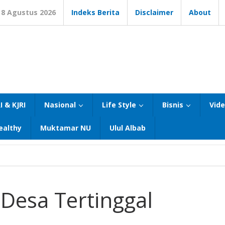
8 Agustus 2026
Indeks Berita
Disclaimer
About
I & KJRI
Nasional
Life Style
Bisnis
Vid
ealthy
Muktamar NU
Ulul Albab
Desa Tertinggal