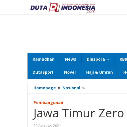
Lewati
ke
konten
Ramadhan
News
Diaspora
KBR
DutaSport
Novel
Haji & Umrah
H
Jawa
Homepage
»
Nasional
»
Timur
Zero
Pembangunan
Desa
Jawa Timur Zero 
Tertinggal
oleh
20 Agustus 2021