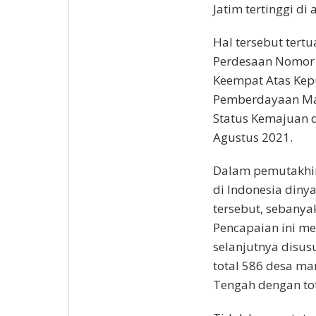
Jatim tertinggi di 
Hal tersebut ter
Perdesaan Nomor 
Keempat Atas Kep
Pemberdayaan Ma
Status Kemajuan d
Agustus 2021.
Dalam pemutakhira
di Indonesia diny
tersebut, sebanya
Pencapaian ini me
selanjutnya disus
total 586 desa man
Tengah dengan tot