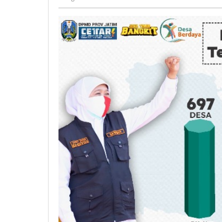
Nilna
Niswah