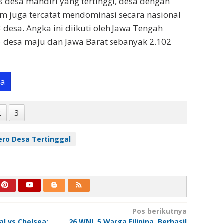
s desa mandiri yang tertinggi, desa dengan
tim juga tercatat mendominasi secara nasional
 desa. Angka ini diikuti oleh Jawa Tengah
5 desa maju dan Jawa Barat sebanyak 2.102
ya
2
3
ero Desa Tertinggal
Pos berikutnya
l vs Chelsea:
26 WNI, 5 Warga Filipina, Berhasil