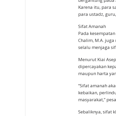
bergantung pada 
Karena itu, para 
para ustadz, guru
Sifat Amanah
Pada kesempatan y
Chalim, M.A. juga
selalu menjaga si
Menurut Kiai Asep
dipercayakan kepa
maupun harta yan
“Sifat amanah ak
kebaikan, perlind
masyarakat,” pes
Sebaliknya, sifat