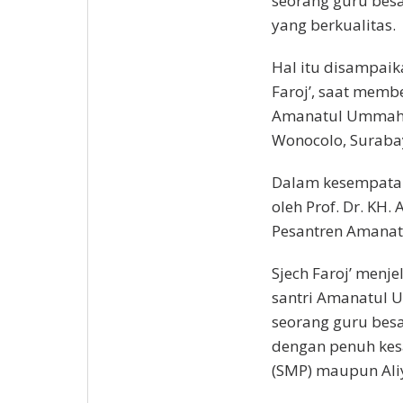
seorang guru besar
yang berkualitas.
Hal itu disampaika
Faroj’, saat memb
Amanatul Ummah 
Wonocolo, Surabay
Dalam kesempatan 
oleh Prof. Dr. KH
Pesantren Amanatu
Sjech Faroj’ menj
santri Amanatul 
seorang guru besa
dengan penuh kes
(SMP) maupun Ali