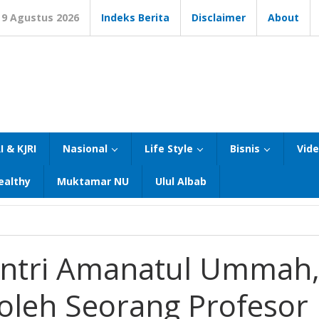
9 Agustus 2026
Indeks Berita
Disclaimer
About
I & KJRI
Nasional
Life Style
Bisnis
Vid
ealthy
Muktamar NU
Ulul Albab
antri Amanatul Ummah
oleh Seorang Profesor