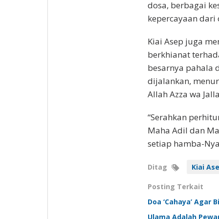
dosa, berbagai ke
kepercayaan dari 
Kiai Asep juga me
berkhianat terha
besarnya pahala 
dijalankan, menur
Allah Azza wa Ja
“Serahkan perhitu
Maha Adil dan Ma
setiap hamba-Nya,
Ditag
Kiai As
Posting Terkait
Doa ‘Cahaya’ Agar 
Ulama Adalah Pewar