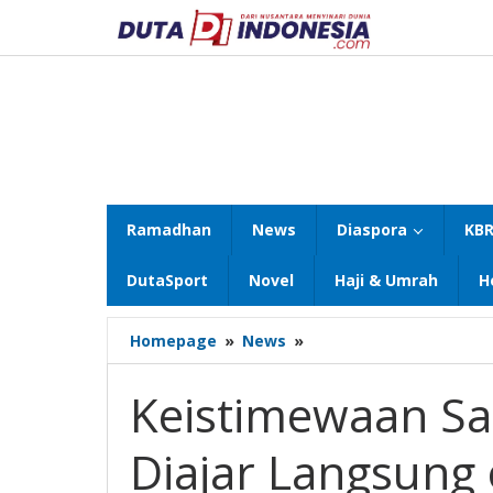
Lewati
ke
konten
Ramadhan
News
Diaspora
KBR
DutaSport
Novel
Haji & Umrah
H
Keistimewaan
Homepage
»
News
»
Santri
Amanatul
Keistimewaan S
Ummah,
Diajar
Diajar Langsung 
Langsung
oleh