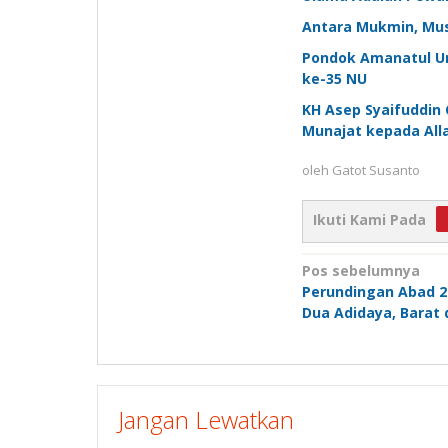
Antara Mukmin, Musl
Pondok Amanatul U
ke-35 NU
KH Asep Syaifuddin 
Munajat kepada All
oleh
Gatot Susanto
Ikuti Kami Pada
Navigasi
Pos sebelumnya
Perundingan Abad 2
pos
Dua Adidaya, Barat
Jangan Lewatkan