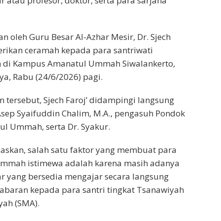
 atau profesor, doktor, serta para sarjana
n oleh Guru Besar Al-Azhar Mesir, Dr. Sjech
erikan ceramah kepada para santriwati
di Kampus Amanatul Ummah Siwalankerto,
a, Rabu (24/6/2026) pagi.
tersebut, Sjech Faroj’ didampingi langsung
. Asep Syaifuddin Chalim, M.A., pengasuh Pondok
l Ummah, serta Dr. Syakur.
elaskan, salah satu faktor yang membuat para
Ummah istimewa adalah karena masih adanya
r yang bersedia mengajar secara langsung
abaran kepada para santri tingkat Tsanawiyah
yah (SMA).