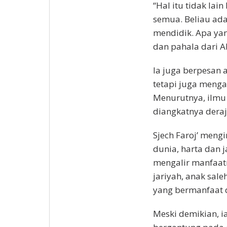
“Hal itu tidak lai
semua. Beliau ada
mendidik. Apa ya
dan pahala dari Al
Ia juga berpesan 
tetapi juga meng
Menurutnya, ilmu
diangkatnya deraj
Sjech Faroj’ meng
dunia, harta dan j
mengalir manfaatn
jariyah, anak sal
yang bermanfaat d
Meski demikian, 