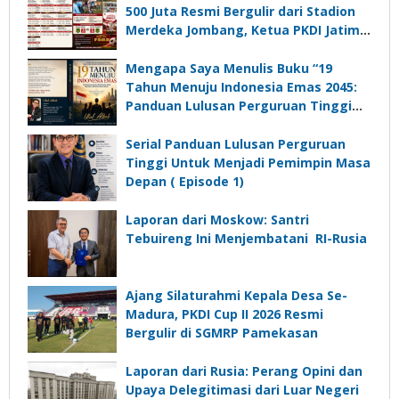
500 Juta Resmi Bergulir dari Stadion
Merdeka Jombang, Ketua PKDI Jatim:
Ajang Silaturrahmi dan Media
Komunikasi Kades untuk Memajukan
Mengapa Saya Menulis Buku “19
Desa
Tahun Menuju Indonesia Emas 2045:
Panduan Lulusan Perguruan Tinggi
Untuk Menjadi Pemimpin Masa
Depan”?
Serial Panduan Lulusan Perguruan
Tinggi Untuk Menjadi Pemimpin Masa
Depan ( Episode 1)
Laporan dari Moskow: Santri
Tebuireng Ini Menjembatani RI-Rusia
Ajang Silaturahmi Kepala Desa Se-
Madura, PKDI Cup II 2026 Resmi
Bergulir di SGMRP Pamekasan
Laporan dari Rusia: Perang Opini dan
Upaya Delegitimasi dari Luar Negeri