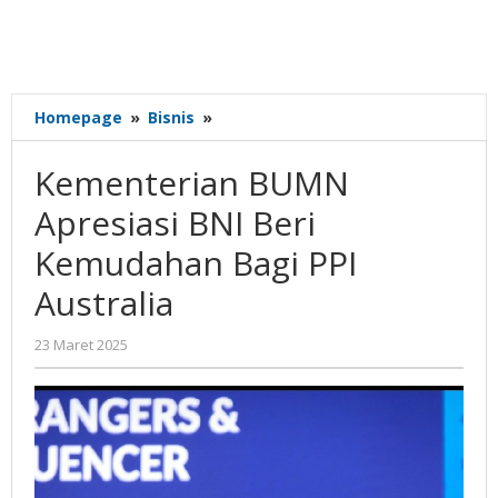
Kementerian
Homepage
»
Bisnis
»
BUMN
Apresiasi
Kementerian BUMN
BNI
Beri
Apresiasi BNI Beri
Kemudahan
Kemudahan Bagi PPI
Bagi
PPI
Australia
Australia
oleh
23 Maret 2025
Gatot
Susanto