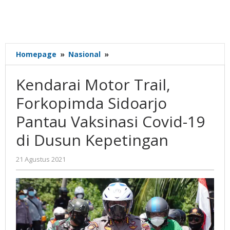
Kendarai
Homepage
»
Nasional
»
Motor
Trail,
Kendarai Motor Trail,
Forkopimda
Sidoarjo
Forkopimda Sidoarjo
Pantau
Pantau Vaksinasi Covid-19
Vaksinasi
Covid-
di Dusun Kepetingan
19
di
oleh
21 Agustus 2021
Dusun
Nilna
Kepetingan
Niswah