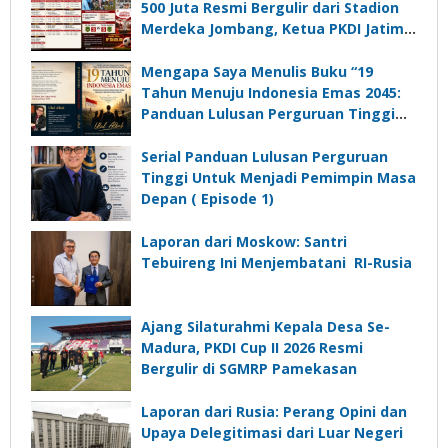
500 Juta Resmi Bergulir dari Stadion
Merdeka Jombang, Ketua PKDI Jatim:
Ajang Silaturrahmi dan Media
Komunikasi Kades untuk Memajukan
Mengapa Saya Menulis Buku “19
Desa
Tahun Menuju Indonesia Emas 2045:
Panduan Lulusan Perguruan Tinggi
Untuk Menjadi Pemimpin Masa
Depan”?
Serial Panduan Lulusan Perguruan
Tinggi Untuk Menjadi Pemimpin Masa
Depan ( Episode 1)
Laporan dari Moskow: Santri
Tebuireng Ini Menjembatani RI-Rusia
Ajang Silaturahmi Kepala Desa Se-
Madura, PKDI Cup II 2026 Resmi
Bergulir di SGMRP Pamekasan
Laporan dari Rusia: Perang Opini dan
Upaya Delegitimasi dari Luar Negeri