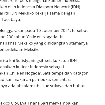
onferensi pers mengenai kuliner Indonesia
kan oleh Indonesia Diaspora Network (IDN)
hal itu IDN Meksiko bekerja sama dengan
a Tacubaya.
elenggarakan pada 1 September 2021, tersebut
n 200 tahun ‘Chile en Nogada’. Ini
an khas Meksiko yang dihidangkan utamanya
emerdekaan Meksiko.
itu Eni Sulistyaningsih selaku ketua IDN
nalkan kuliner Indonesia sebagai
an ‘Chile en Nogada’. Sate tempe dan batagor
ijadikan makanan pembuka, sementara
ya adalah talam ubi, kue srikaya dan bubur
exico City, Eva Triana Sari menyampaikan