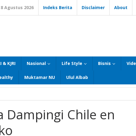
8 Agustus 2026
Indeks Berita
Disclaimer
About
I & KJRI
Nasional
Life Style
Bisnis
Vid
ealthy
Muktamar NU
Ulul Albab
a Dampingi Chile en
ko