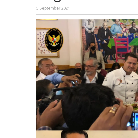
Meksiko
oleh
5 September 2021
Nilna
Niswah