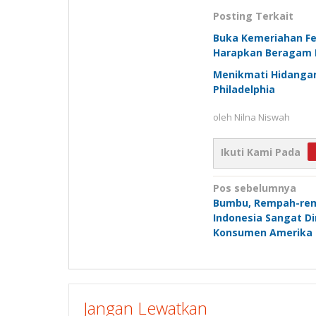
Posting Terkait
Buka Kemeriahan Fes
Harapkan Beragam B
Menikmati Hidangan
Philadelphia
oleh
Nilna Niswah
Ikuti Kami Pada
Navigasi
Pos sebelumnya
Bumbu, Rempah-rem
pos
Indonesia Sangat Di
Konsumen Amerika
Jangan Lewatkan