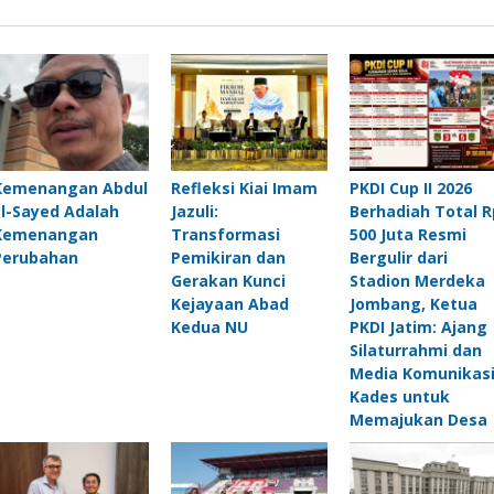
Kemenangan Abdul
Refleksi Kiai Imam
PKDI Cup II 2026
El-Sayed Adalah
Jazuli:
Berhadiah Total R
Kemenangan
Transformasi
500 Juta Resmi
Perubahan
Pemikiran dan
Bergulir dari
Gerakan Kunci
Stadion Merdeka
Kejayaan Abad
Jombang, Ketua
Kedua NU
PKDI Jatim: Ajang
Silaturrahmi dan
Media Komunikas
Kades untuk
Memajukan Des