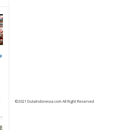
p
i
©2021 DutaIndonesia.com All Right Reserved
a