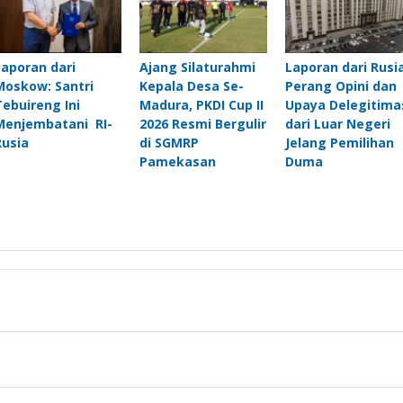
Laporan dari
Ajang Silaturahmi
Laporan dari Rusia
Moskow: Santri
Kepala Desa Se-
Perang Opini dan
Tebuireng Ini
Madura, PKDI Cup II
Upaya Delegitima
Menjembatani RI-
2026 Resmi Bergulir
dari Luar Negeri
Rusia
di SGMRP
Jelang Pemilihan
Pamekasan
Duma