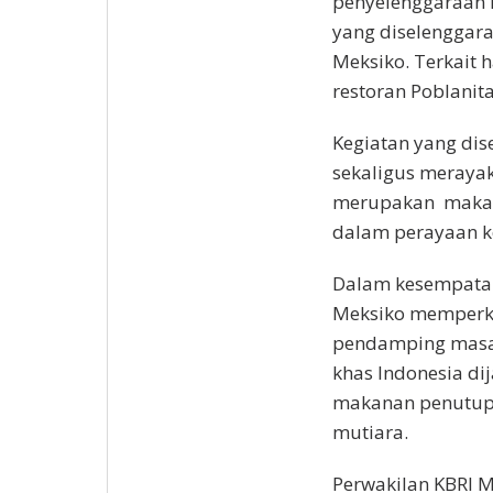
penyelenggaraan k
yang diselenggara
Meksiko. Terkait 
restoran Poblanit
Kegiatan yang dis
sekaligus merayaka
merupakan makan
dalam perayaan k
Dalam kesempatan 
Meksiko memperke
pendamping masak
khas Indonesia d
makanan penutupn
mutiara.
Perwakilan KBRI M