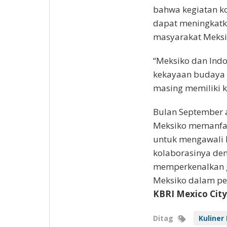
bahwa kegiatan ko
dapat meningkatka
masyarakat Meksi
“Meksiko dan Indo
kekayaan budaya t
masing memiliki ki
Bulan September 
Meksiko memanfa
untuk mengawali 
kolaborasinya de
memperkenalkan g
Meksiko dalam per
KBRI Mexico City)
Ditag
Kuliner