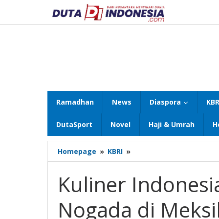
Lewati
ke
konten
Ramadhan
News
Diaspora
KBR
DutaSport
Novel
Haji & Umrah
H
Kuliner
Homepage
»
KBRI
»
Indonesia
Dampingi
Kuliner Indonesi
Chile
en
Nogada di Meksi
Nogada
di