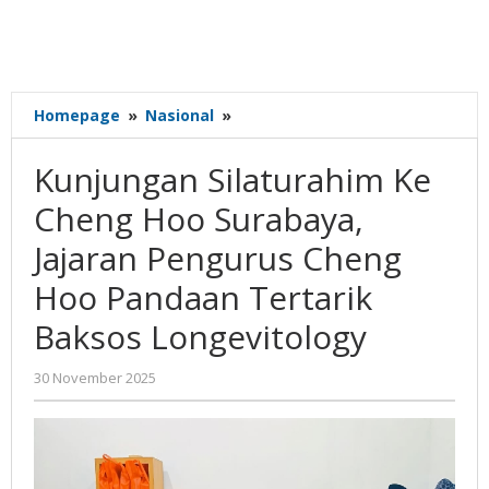
Kunjungan
Homepage
»
Nasional
»
Silaturahim
Ke
Kunjungan Silaturahim Ke
Cheng
Hoo
Cheng Hoo Surabaya,
Surabaya,
Jajaran Pengurus Cheng
Jajaran
Pengurus
Hoo Pandaan Tertarik
Cheng
Hoo
Baksos Longevitology
Pandaan
Tertarik
oleh
30 November 2025
Baksos
Gatot
Longevitology
Susanto