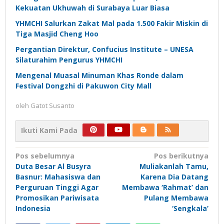
Kekuatan Ukhuwah di Surabaya Luar Biasa
YHMCHI Salurkan Zakat Mal pada 1.500 Fakir Miskin di
Tiga Masjid Cheng Hoo
Pergantian Direktur, Confucius Institute – UNESA
Silaturahim Pengurus YHMCHI
Mengenal Muasal Minuman Khas Ronde dalam
Festival Dongzhi di Pakuwon City Mall
oleh
Gatot Susanto
Ikuti Kami Pada
Navigasi
Pos sebelumnya
Pos berikutnya
Duta Besar Al Busyra
Muliakanlah Tamu,
pos
Basnur: Mahasiswa dan
Karena Dia Datang
Perguruan Tinggi Agar
Membawa ‘Rahmat’ dan
Promosikan Pariwisata
Pulang Membawa
Indonesia
‘Sengkala’