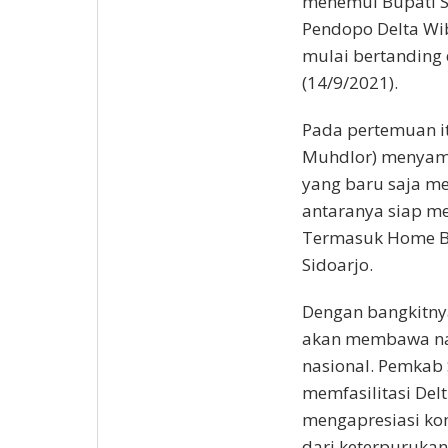
menemui Bupati S
Pendopo Delta Wib
mulai bertanding d
(14/9/2021).
Pada pertemuan i
Muhdlor) menyam
yang baru saja me
antaranya siap me
Termasuk Home Ba
Sidoarjo.
Dengan bangkitnya
akan membawa nam
nasional. Pemkab S
memfasilitasi Delt
mengapresiasi ko
dari keterpurukan