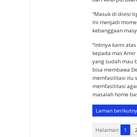
“Masuk di divisi t
Ini menjadi momen
kebanggaan masyar
“Intinya kami ata
kepada mas Amir 
yang sudah mau 
bisa membawa Deltr
memfasilitasi itu 
memfasilitasi aga
masalah home bas
Laman berikutn
Halaman:
1