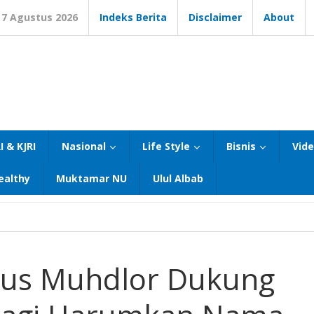
7 Agustus 2026
Indeks Berita
Disclaimer
About
I & KJRI
Nasional
Life Style
Bisnis
Vid
ealthy
Muktamar NU
Ulul Albab
 Gus Muhdlor Dukung