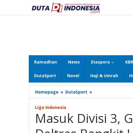
Lewati
ke
konten
Ramadhan
News
Diaspora
KBR
DutaSport
Novel
Haji & Umrah
H
Masuk
Homepage
»
DutaSport
»
Divisi
3,
Liga Indonesia
Gus
Masuk Divisi 3,
Muhdlor
Dukung
Deltras