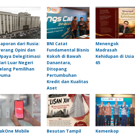
Laporan dari Rusia:
BNI Catat
Menengok
Perang Opini dan
Fundamental Bisnis
Madrasah
Upaya Delegitimasi
Kokoh di Bawah
Kehidupan di Usia
dari Luar Negeri
Danantara,
65
Jelang Pemilihan
Ditopang
Duma
Pertumbuhan
Kredit dan Kualitas
Aset
JakOne Mobile
Besutan Tampil
Kemenkop