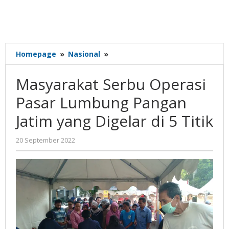
Masyarakat
Homepage
»
Nasional
»
Serbu
Operasi
Masyarakat Serbu Operasi
Pasar
Lumbung
Pasar Lumbung Pangan
Pangan
Jatim yang Digelar di 5 Titik
Jatim
yang
Digelar
oleh
20 September 2022
Gatot
di
Susanto
5
Titik