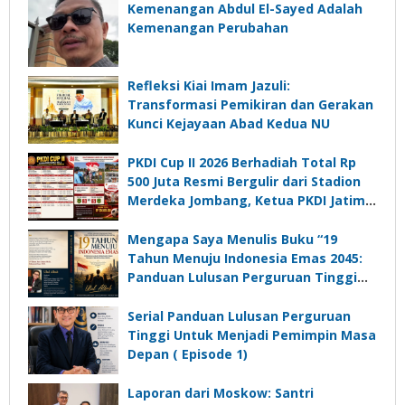
Kemenangan Abdul El-Sayed Adalah
Kemenangan Perubahan
Refleksi Kiai Imam Jazuli:
Transformasi Pemikiran dan Gerakan
Kunci Kejayaan Abad Kedua NU
PKDI Cup II 2026 Berhadiah Total Rp
500 Juta Resmi Bergulir dari Stadion
Merdeka Jombang, Ketua PKDI Jatim:
Ajang Silaturrahmi dan Media
Komunikasi Kades untuk Memajukan
Mengapa Saya Menulis Buku “19
Desa
Tahun Menuju Indonesia Emas 2045:
Panduan Lulusan Perguruan Tinggi
Untuk Menjadi Pemimpin Masa
Depan”?
Serial Panduan Lulusan Perguruan
Tinggi Untuk Menjadi Pemimpin Masa
Depan ( Episode 1)
Laporan dari Moskow: Santri