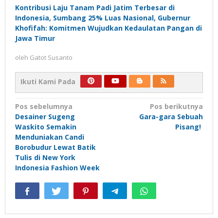
Kontribusi Laju Tanam Padi Jatim Terbesar di
Indonesia, Sumbang 25% Luas Nasional, Gubernur
Khofifah: Komitmen Wujudkan Kedaulatan Pangan di
Jawa Timur
oleh
Gatot Susanto
Ikuti Kami Pada
Navigasi
Pos sebelumnya
Pos berikutnya
Desainer Sugeng
Gara-gara Sebuah
pos
Waskito Semakin
Pisang!
Menduniakan Candi
Borobudur Lewat Batik
Tulis di New York
Indonesia Fashion Week