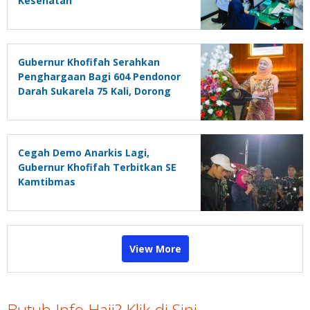
Kesehatan
Gubernur Khofifah Serahkan
Penghargaan Bagi 604 Pendonor
Darah Sukarela 75 Kali, Dorong
Siswa Aktif Donor Darah Lewat
PMR
Cegah Demo Anarkis Lagi,
Gubernur Khofifah Terbitkan SE
Kamtibmas
View More
Butuh Info Haji? Klik di Sini