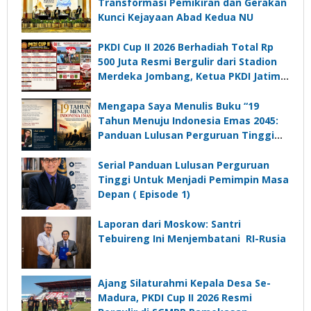
Transformasi Pemikiran dan Gerakan
Kunci Kejayaan Abad Kedua NU
PKDI Cup II 2026 Berhadiah Total Rp
500 Juta Resmi Bergulir dari Stadion
Merdeka Jombang, Ketua PKDI Jatim:
Ajang Silaturrahmi dan Media
Komunikasi Kades untuk Memajukan
Mengapa Saya Menulis Buku “19
Desa
Tahun Menuju Indonesia Emas 2045:
Panduan Lulusan Perguruan Tinggi
Untuk Menjadi Pemimpin Masa
Depan”?
Serial Panduan Lulusan Perguruan
Tinggi Untuk Menjadi Pemimpin Masa
Depan ( Episode 1)
Laporan dari Moskow: Santri
Tebuireng Ini Menjembatani RI-Rusia
Ajang Silaturahmi Kepala Desa Se-
Madura, PKDI Cup II 2026 Resmi