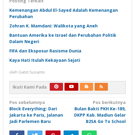
Posting Terkait
Kemenangan Abdul El-Sayed Adalah Kemenangan
Perubahan
Zohran K. Mamdani: Walikota yang Aneh
Bantuan Amerika ke Israel dan Perubahan Politik
Dalam Negeri
FIFA dan Eksposur Rasisme Dunia
Kaya Hati Itulah Kekayaan Sejati
oleh
Gatot Susanto
Ikuti Kami Pada
Navigasi
Pos sebelumnya
Pos berikutnya
Block Everything: Dari
Bulan Bakti PKH Ke-189,
pos
Jakarta ke Paris, Jalanan
DKPP Kab. Madiun Gelar
Jadi Parlemen Baru
B2SA Go To School