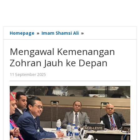
Mengawal
Homepage
»
Imam Shamsi Ali
»
Kemenangan
Zohran
Mengawal Kemenangan
Jauh
ke
Zohran Jauh ke Depan
Depan
oleh
11 September 2025
Gatot
Susanto