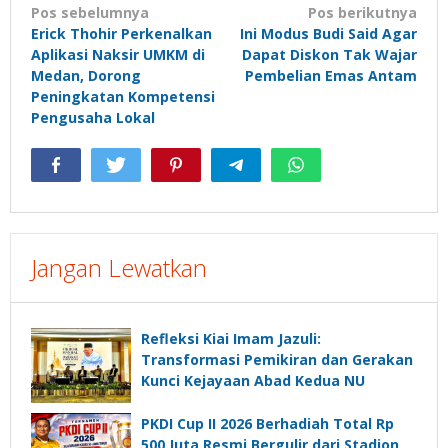
Navigasi
Pos sebelumnya
Pos berikutnya
Erick Thohir Perkenalkan
Ini Modus Budi Said Agar
pos
Aplikasi Naksir UMKM di
Dapat Diskon Tak Wajar
Medan, Dorong
Pembelian Emas Antam
Peningkatan Kompetensi
Pengusaha Lokal
Jangan Lewatkan
Refleksi Kiai Imam Jazuli:
Transformasi Pemikiran dan Gerakan
Kunci Kejayaan Abad Kedua NU
PKDI Cup II 2026 Berhadiah Total Rp
500 Juta Resmi Bergulir dari Stadion