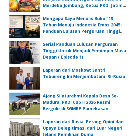
Merdeka Jombang, Ketua PKDI Jatim:
Ajang Silaturrahmi dan Media
Komunikasi Kades untuk Memajukan
Mengapa Saya Menulis Buku “19
Desa
Tahun Menuju Indonesia Emas 2045:
Panduan Lulusan Perguruan Tinggi
Untuk Menjadi Pemimpin Masa
Depan”?
Serial Panduan Lulusan Perguruan
Tinggi Untuk Menjadi Pemimpin Masa
Depan ( Episode 1)
Laporan dari Moskow: Santri
Tebuireng Ini Menjembatani RI-Rusia
Ajang Silaturahmi Kepala Desa Se-
Madura, PKDI Cup II 2026 Resmi
Bergulir di SGMRP Pamekasan
Laporan dari Rusia: Perang Opini dan
Upaya Delegitimasi dari Luar Negeri
Jelang Pemilihan Duma