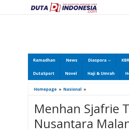
Lewati
ke
konten
Ramadhan
News
Diaspora
KBR
DutaSport
Novel
Haji & Umrah
H
Menhan
Homepage
»
Nasional
»
Sjafrie
Tinjau
Menhan Sjafrie 
SMA
Taruna
Nusantara Malang
Nusantara
Malang,