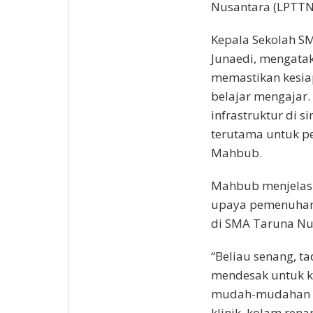
Nusantara (LPTTN)
Kepala Sekolah S
Junaedi, mengata
memastikan kesia
belajar mengajar.
infrastruktur di s
terutama untuk pe
Mahbub.
Mahbub menjelask
upaya pemenuhan 
di SMA Taruna Nu
“Beliau senang, t
mendesak untuk ke
mudah-mudahan dir
klinik, kolam ren