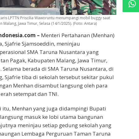
etaris LPTTN Priscilia Waworuntu menumpangi mobil buggy saat
Malang, Jawa Timur, Selasa (14/1/2025). (Foto: Antara)
donesia.com –
Menteri Pertahanan (Menhan)
a, Sjafrie Sjamsoeddin, meninjau
perasional SMA Taruna Nusantara yang
atan Pagak, Kabupaten Malang, Jawa Timur,
). Selama berada di SMA Taruna Nusantara, di
Sjafrie tiba di sekolah tersebut sekitar pukul
angan Menhan disambut langsung oleh para
aerah setempat dan TNI.
si itu, Menhan yang juga didampingi Bupati
 langsung masuk ke lobi utama bangunan
njutnya meninjau setiap gedung sekolah yang
 naungan Lembaga Perguruan Taman Taruna