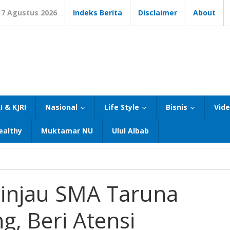
7 Agustus 2026
Indeks Berita
Disclaimer
About
I & KJRI
Nasional
Life Style
Bisnis
Vid
ealthy
Muktamar NU
Ulul Albab
Tinjau SMA Taruna
, Beri Atensi