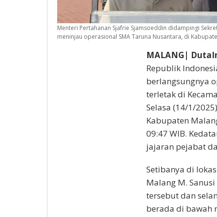
Menteri Pertahanan Sjafrie Sjamsoeddin didampingi Sekr
meninjau operasional SMA Taruna Nusantara, di Kabupaten 
MALANG| DutaIn
Republik Indonesi
berlangsungnya o
terletak di Kecam
Selasa (14/1/2025
Kabupaten Malang, 
09:47 WIB. Kedat
jajaran pejabat d
Setibanya di loka
Malang M. Sanusi
tersebut dan sela
berada di bawah