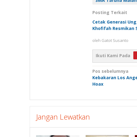
SMA Taruna Mala
Posting Terkait
Cetak Generasi Ungg
Khofifah Resmikan
oleh
Gatot Susanto
Ikuti Kami Pada
Navigasi
Pos sebelumnya
Kebakaran Los Ange
pos
Hoax
Jangan Lewatkan