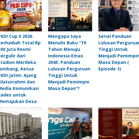
PKDI Cup II 2026
Mengapa Saya
Serial Panduan
Berhadiah Total Rp
Menulis Buku “19
Lulusan Pergurua
500 Juta Resmi
Tahun Menuju
Tinggi Untuk
Bergulir dari
Indonesia Emas
Menjadi Pemimpi
Stadion Merdeka
2045: Panduan
Masa Depan (
Jombang, Ketua
Lulusan Perguruan
Episode 1)
PKDI Jatim: Ajang
Tinggi Untuk
Silaturrahmi dan
Menjadi Pemimpin
Media Komunikasi
Masa Depan”?
Kades untuk
Memajukan Desa