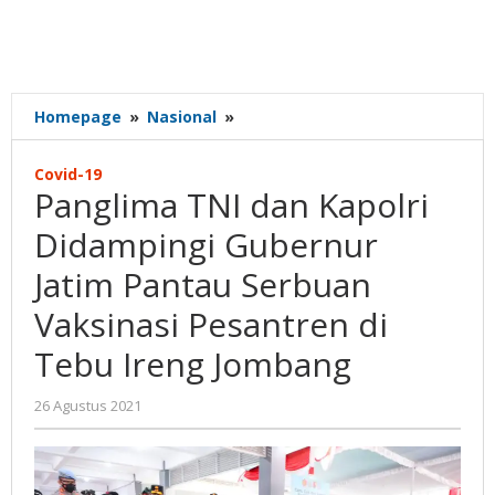
Panglima
Homepage
»
Nasional
»
TNI
dan
Covid-19
Kapolri
Panglima TNI dan Kapolri
Didampingi
Gubernur
Didampingi Gubernur
Jatim
Jatim Pantau Serbuan
Pantau
Serbuan
Vaksinasi Pesantren di
Vaksinasi
Pesantren
Tebu Ireng Jombang
di
Tebu
oleh
26 Agustus 2021
Ireng
Nilna
Jombang
Niswah