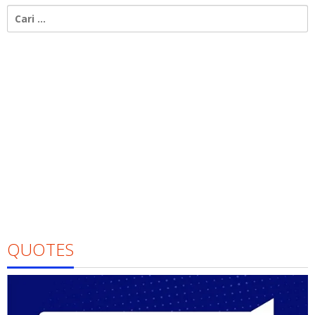
Cari
untuk:
QUOTES