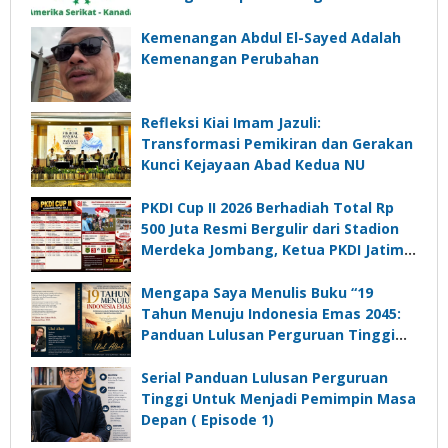
Perampasan Aset
Kemenangan Abdul El-Sayed Adalah
Kemenangan Perubahan
Refleksi Kiai Imam Jazuli:
Transformasi Pemikiran dan Gerakan
Kunci Kejayaan Abad Kedua NU
PKDI Cup II 2026 Berhadiah Total Rp
500 Juta Resmi Bergulir dari Stadion
Merdeka Jombang, Ketua PKDI Jatim:
Ajang Silaturrahmi dan Media
Komunikasi Kades untuk Memajukan
Mengapa Saya Menulis Buku “19
Desa
Tahun Menuju Indonesia Emas 2045:
Panduan Lulusan Perguruan Tinggi
Untuk Menjadi Pemimpin Masa
Depan”?
Serial Panduan Lulusan Perguruan
Tinggi Untuk Menjadi Pemimpin Masa
Depan ( Episode 1)