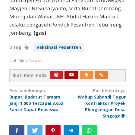
Jatim Irjen Pol Nico Afinta Pangdam V/Brawijaya
Mayjen TNI Suharyanto, serta Bupati Jombang
Mundjidah Wahab, KH. Abdul Hakim Mahfud
selaku pengasuh Pondok Pesantren Tebu Ireng
Jombang.
(gas)
Ditag
Vaksinasi Pesantren
oleh
Nilna Niswah
Ikuti Kami Pada
Navigasi
Pos sebelumnya
Pos berikutnya
Bupati Baddrut Tamam
Wabup Subandi Tegur
pos
Janji 1.000 Tercapai 3.652
Kontraktor Proyek
Santri Dapat Beasiswa
Plengsengan Desa
Singogalih