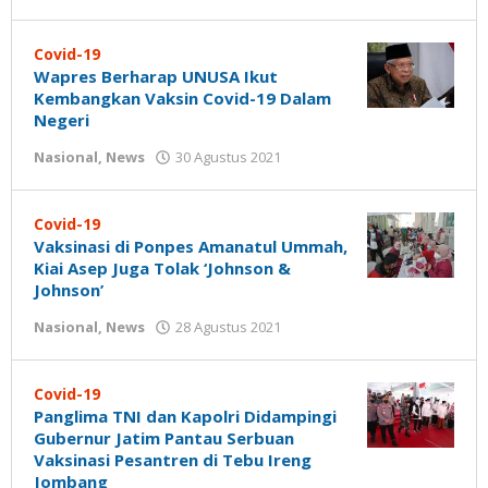
Gatot
Susanto
Covid-19
Wapres Berharap UNUSA Ikut
Kembangkan Vaksin Covid-19 Dalam
Negeri
oleh
Nasional
,
News
30 Agustus 2021
Gatot
Susanto
Covid-19
Vaksinasi di Ponpes Amanatul Ummah,
Kiai Asep Juga Tolak ‘Johnson &
Johnson’
oleh
Nasional
,
News
28 Agustus 2021
Nilna
Niswah
Covid-19
Panglima TNI dan Kapolri Didampingi
Gubernur Jatim Pantau Serbuan
Vaksinasi Pesantren di Tebu Ireng
Jombang