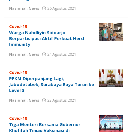
oleh
Nasional
,
News
26 Agustus 2021
Nilna
Niswah
Covid-19
Warga Nahdliyin Sidoarjo
Berpartisipasi Aktif Perkuat Herd
Immunity
oleh
Nasional
,
News
24 Agustus 2021
Nilna
Niswah
Covid-19
PPKM Diperpanjang Lagi,
Jabodetabek, Surabaya Raya Turun ke
Level 3
oleh
Nasional
,
News
23 Agustus 2021
Nilna
Niswah
Covid-19
Tiga Menteri Bersama Gubernur
Khofifah Tinjau Vaksinasi di