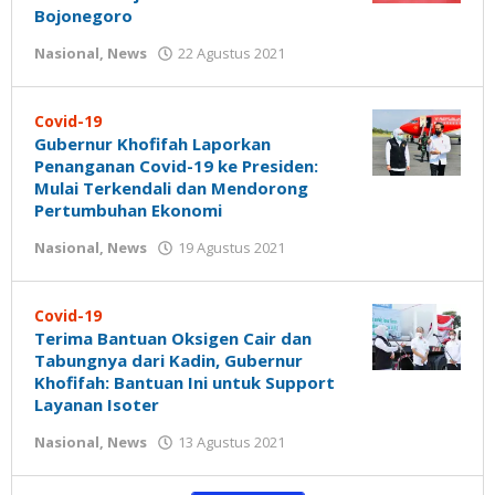
Bojonegoro
oleh
Nasional
,
News
22 Agustus 2021
Nilna
Niswah
Covid-19
Gubernur Khofifah Laporkan
Penanganan Covid-19 ke Presiden:
Mulai Terkendali dan Mendorong
Pertumbuhan Ekonomi
oleh
Nasional
,
News
19 Agustus 2021
Nilna
Niswah
Covid-19
Terima Bantuan Oksigen Cair dan
Tabungnya dari Kadin, Gubernur
Khofifah: Bantuan Ini untuk Support
Layanan Isoter
oleh
Nasional
,
News
13 Agustus 2021
Nilna
Niswah