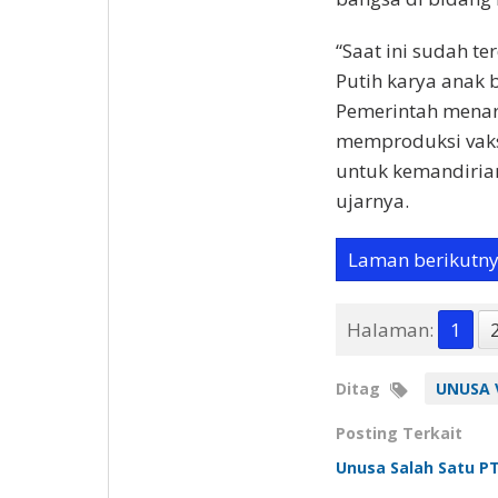
“Saat ini sudah t
Putih karya anak
Pemerintah menar
memproduksi vaks
untuk kemandiria
ujarnya.
Laman berikutn
Halaman:
1
Ditag
UNUSA 
Posting Terkait
Unusa Salah Satu P