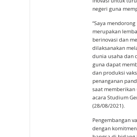
inovasi untuk tu
negeri guna memp
“Saya mendorong 
merupakan lembaga
berinovasi dan me
dilaksanakan mela
dunia usaha dan du
guna dapat memb
dan produksi vak
penanganan pande
saat memberikan 
acara Studium Gen
(28/08/2021).
Pengembangan vaks
dengan komitmen
bangsa di bidang