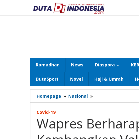
Lewati
ke
konten
Ramadhan
News
Diaspora
KBR
DutaSport
Novel
Haji & Umrah
H
Wapres
Homepage
»
Nasional
»
Berharap
UNUSA
Covid-19
Ikut
Wapres Berhara
Kembangkan
Vaksin
Covid-