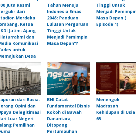
500 Juta Resmi
Tahun Menuju
Tinggi Untuk
Bergulir dari
Indonesia Emas
Menjadi Pemimpi
Stadion Merdeka
2045: Panduan
Masa Depan (
Jombang, Ketua
Lulusan Perguruan
Episode 1)
PKDI Jatim: Ajang
Tinggi Untuk
Silaturrahmi dan
Menjadi Pemimpin
Media Komunikasi
Masa Depan”?
Kades untuk
Memajukan Desa
Laporan dari Rusia:
BNI Catat
Menengok
Perang Opini dan
Fundamental Bisnis
Madrasah
Upaya Delegitimasi
Kokoh di Bawah
Kehidupan di Usia
dari Luar Negeri
Danantara,
65
Jelang Pemilihan
Ditopang
Duma
Pertumbuhan