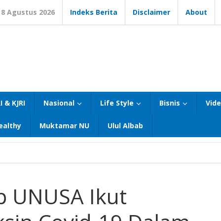
8 Agustus 2026
Indeks Berita
Disclaimer
About
I & KJRI
Nasional
Life Style
Bisnis
Vid
ealthy
Muktamar NU
Ulul Albab
p UNUSA Ikut