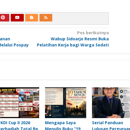
Pos berikutnya
yanan
Wabup Sidoarjo Resmi Buka
elalui Pospay
Pelatihan Kerja bagi Warga Sedati
PKDI Cup II 2026
Mengapa Saya
Serial Panduan
Berhadiah Total Rp
Menulis Buku “19
Lulusan Pergurua