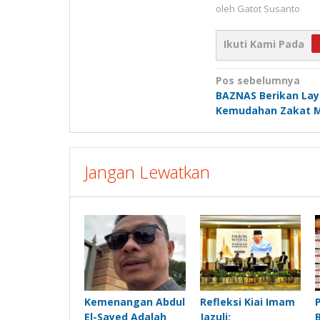
oleh
Gatot Susanto
Ikuti Kami Pada
Navigasi
Pos sebelumnya
BAZNAS Berikan La
pos
Kemudahan Zakat M
Jangan Lewatkan
Kemenangan Abdul
Refleksi Kiai Imam
El-Sayed Adalah
Jazuli: