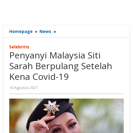
Penyanyi
Homepage
»
News
»
Malaysia
Siti
Selebritis
Sarah
Penyanyi Malaysia Siti
Berpulang
Setelah
Sarah Berpulang Setelah
Kena
Kena Covid-19
Covid-
19
oleh
10 Agustus 2021
Nilna
Niswah