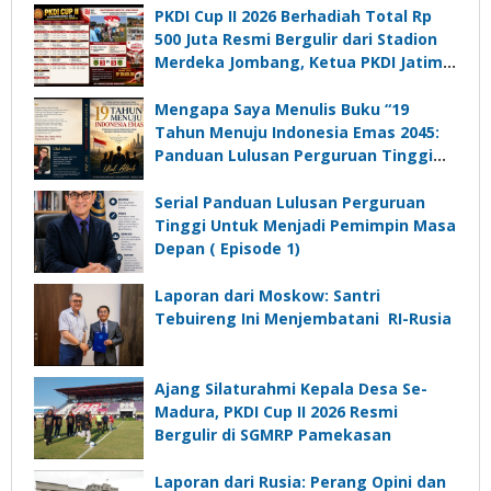
PKDI Cup II 2026 Berhadiah Total Rp
500 Juta Resmi Bergulir dari Stadion
Merdeka Jombang, Ketua PKDI Jatim:
Ajang Silaturrahmi dan Media
Komunikasi Kades untuk Memajukan
Mengapa Saya Menulis Buku “19
Desa
Tahun Menuju Indonesia Emas 2045:
Panduan Lulusan Perguruan Tinggi
Untuk Menjadi Pemimpin Masa
Depan”?
Serial Panduan Lulusan Perguruan
Tinggi Untuk Menjadi Pemimpin Masa
Depan ( Episode 1)
Laporan dari Moskow: Santri
Tebuireng Ini Menjembatani RI-Rusia
Ajang Silaturahmi Kepala Desa Se-
Madura, PKDI Cup II 2026 Resmi
Bergulir di SGMRP Pamekasan
Laporan dari Rusia: Perang Opini dan