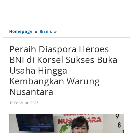
Peraih
Homepage
»
Bisnis
»
Diaspora
Heroes
Peraih Diaspora Heroes
BNI
di
BNI di Korsel Sukses Buka
Korsel
Usaha Hingga
Sukses
Buka
Kembangkan Warung
Usaha
Hingga
Nusantara
Kembangkan
Warung
oleh
10 Februari 2025
Nusantara
Gatot
Susanto