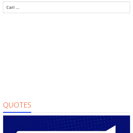
Cari
untuk:
QUOTES