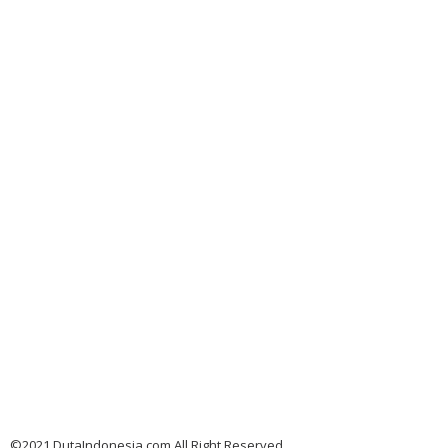
©2021 DutaIndonesia.com All Right Reserved