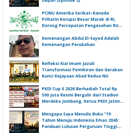
Depan (Episode 2)
PCINU Amerika Serikat–Kanada
Prihatin Korupsi Besar Marak di RI,
Dorong Percepatan Pengesahan RUU
Perampasan Aset
Kemenangan Abdul El-Sayed Adalah
Kemenangan Perubahan
Refleksi Kiai Imam Jazuli:
Transformasi Pemikiran dan Gerakan
Kunci Kejayaan Abad Kedua NU
PKDI Cup II 2026 Berhadiah Total Rp
500 Juta Resmi Bergulir dari Stadion
Merdeka Jombang, Ketua PKDI Jatim:
Ajang Silaturrahmi dan Media
Komunikasi Kades untuk Memajukan
Mengapa Saya Menulis Buku “19
Desa
Tahun Menuju Indonesia Emas 2045:
Panduan Lulusan Perguruan Tinggi
Untuk Menjadi Pemimpin Masa