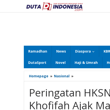
Lewati
ke
konten
Ramadhan
News
Diaspora
KBR
DutaSport
Novel
Haji & Umrah
H
Peringatan
Homepage
»
Nasional
»
HKSN
2021,
Peringatan HKSN
Gubernur
Khofifah
Khofifah Ajak M
Ajak
Masyarakat