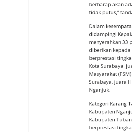
berharap akan ada
tidak putus,” tand
Dalam kesempatan 
didampingi Kepala 
menyerahkan 33 
diberikan kepada 
berprestasi tingkat
Kota Surabaya, jua
Masyarakat (PSM) b
Surabaya, juara I
Nganjuk.
Kategori Karang Ta
Kabupaten Nganjuk
Kabupaten Tuban. 
berprestasi tingka