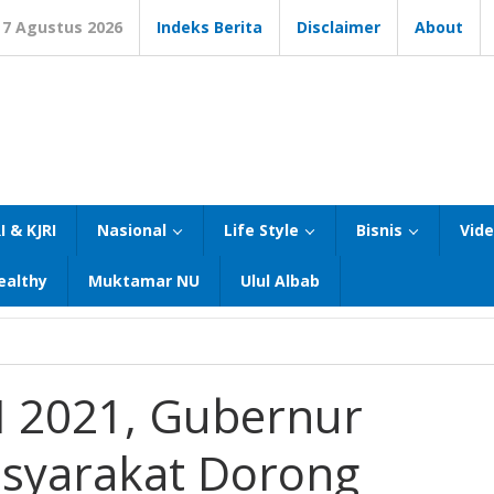
7 Agustus 2026
Indeks Berita
Disclaimer
About
I & KJRI
Nasional
Life Style
Bisnis
Vid
ealthy
Muktamar NU
Ulul Albab
 2021, Gubernur
asyarakat Dorong