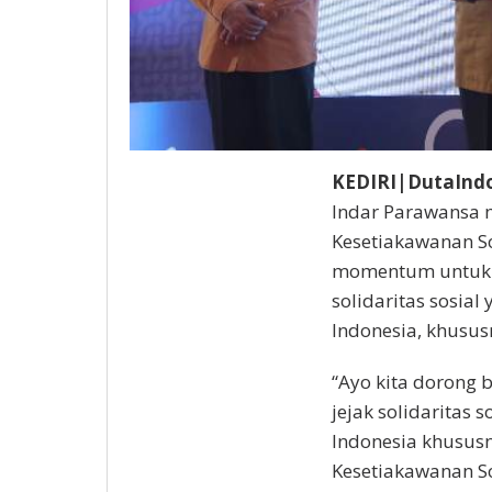
KEDIRI|DutaInd
Indar Parawansa 
Kesetiakawanan So
momentum untuk 
solidaritas sosia
Indonesia, khusus
“Ayo kita dorong
jejak solidaritas 
Indonesia khusus
Kesetiakawanan So