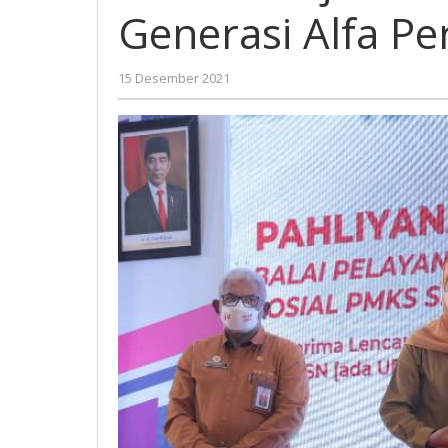
Dorong
Generasi Alfa Per
Generasi
Alfa
Perkuat
oleh
15 Desember 2021
Solidaritas
Gatot
Sosial
Susanto