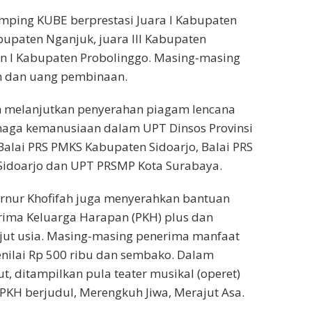
ping KUBE berprestasi Juara I Kabupaten
abupaten Nganjuk, juara III Kabupaten
n I Kabupaten Probolinggo. Masing-masing
 dan uang pembinaan.
h melanjutkan penyerahan piagam lencana
enaga kemanusiaan dalam UPT Dinsos Provinsi
 Balai PRS PMKS Kabupaten Sidoarjo, Balai PRS
idoarjo dan UPT PRSMP Kota Surabaya.
ernur Khofifah juga menyerahkan bantuan
rima Keluarga Harapan (PKH) plus dan
njut usia. Masing-masing penerima manfaat
nilai Rp 500 ribu dan sembako. Dalam
t, ditampilkan pula teater musikal (operet)
PKH berjudul, Merengkuh Jiwa, Merajut Asa.