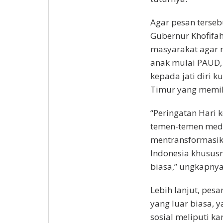
Agar pesan terseb
Gubernur Khofifa
masyarakat agar m
anak mulai PAUD, 
kepada jati diri 
Timur yang memili
“Peringatan Hari 
temen-temen med
mentransformasi
Indonesia khususny
biasa,” ungkapnya
Lebih lanjut, pesa
yang luar biasa, 
sosial meliputi ka