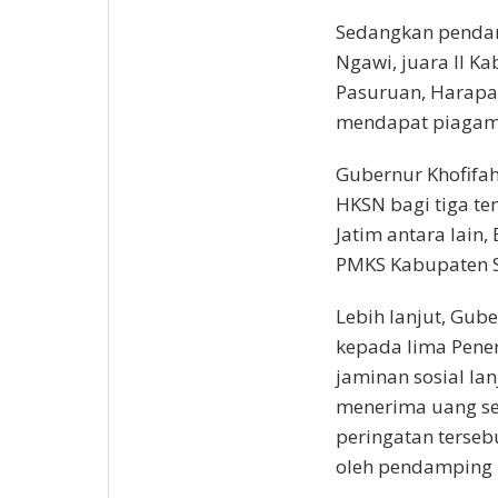
Sedangkan pendam
Ngawi, juara II K
Pasuruan, Harapa
mendapat piagam
Gubernur Khofifa
HKSN bagi tiga t
Jatim antara lain,
PMKS Kabupaten S
Lebih lanjut, Gub
kepada lima Pene
jaminan sosial la
menerima uang se
peringatan tersebu
oleh pendamping 