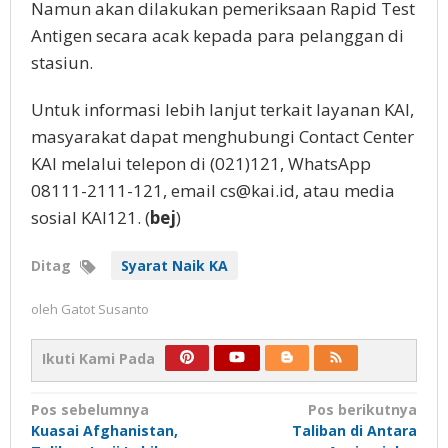
Namun akan dilakukan pemeriksaan Rapid Test
Antigen secara acak kepada para pelanggan di
stasiun.
Untuk informasi lebih lanjut terkait layanan KAI,
masyarakat dapat menghubungi Contact Center
KAI melalui telepon di (021)121, WhatsApp
08111-2111-121, email cs@kai.id, atau media
sosial KAI121. (
bej
)
Ditag
Syarat Naik KA
oleh
Gatot Susanto
Ikuti Kami Pada
Navigasi
Pos sebelumnya
Pos berikutnya
Kuasai Afghanistan,
Taliban di Antara
pos