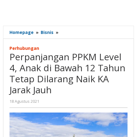
Perpanjangan
Homepage
»
Bisnis
»
PPKM
Level
Perhubungan
4,
Perpanjangan PPKM Level
Anak
di
4, Anak di Bawah 12 Tahun
Bawah
Tetap Dilarang Naik KA
12
Tahun
Jarak Jauh
Tetap
Dilarang
oleh
18 Agustus 2021
Naik
Gatot
KA
Susanto
Jarak
Jauh