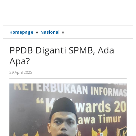
PPDB
Homepage
»
Nasional
»
Diganti
SPMB,
PPDB Diganti SPMB, Ada
Ada
Apa?
Apa?
oleh
29 April 2025
Gatot
Susanto