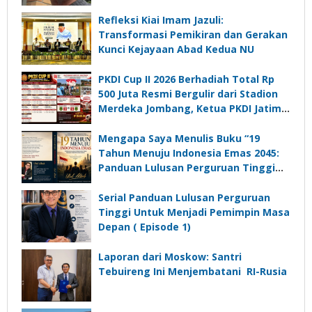
Refleksi Kiai Imam Jazuli:
Transformasi Pemikiran dan Gerakan
Kunci Kejayaan Abad Kedua NU
PKDI Cup II 2026 Berhadiah Total Rp
500 Juta Resmi Bergulir dari Stadion
Merdeka Jombang, Ketua PKDI Jatim:
Ajang Silaturrahmi dan Media
Komunikasi Kades untuk Memajukan
Mengapa Saya Menulis Buku “19
Desa
Tahun Menuju Indonesia Emas 2045:
Panduan Lulusan Perguruan Tinggi
Untuk Menjadi Pemimpin Masa
Depan”?
Serial Panduan Lulusan Perguruan
Tinggi Untuk Menjadi Pemimpin Masa
Depan ( Episode 1)
Laporan dari Moskow: Santri
Tebuireng Ini Menjembatani RI-Rusia