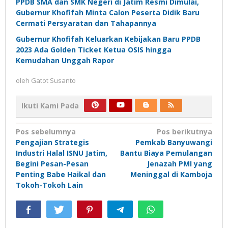
PPDB SMA dan SMK Negeri di Jatim Resmi Dimulai,
Gubernur Khofifah Minta Calon Peserta Didik Baru
Cermati Persyaratan dan Tahapannya
Gubernur Khofifah Keluarkan Kebijakan Baru PPDB
2023 Ada Golden Ticket Ketua OSIS hingga
Kemudahan Unggah Rapor
oleh
Gatot Susanto
Ikuti Kami Pada
Navigasi
Pos sebelumnya
Pos berikutnya
Pengajian Strategis
Pemkab Banyuwangi
pos
Industri Halal ISNU Jatim,
Bantu Biaya Pemulangan
Begini Pesan-Pesan
Jenazah PMI yang
Penting Babe Haikal dan
Meninggal di Kamboja
Tokoh-Tokoh Lain