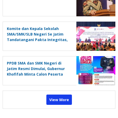
Komite dan Kepala Sekolah
SMA/SMK/SLB Negeri Se Jatim
Tandatangani Pakta Integritas,
Gubernur Khofifah: Tak Boleh
Ada Paksaan, Sumbangan Harus
Sukarela dan Tatakelolanya
Harus Transparan
PPDB SMA dan SMK Negeri di
Jatim Resmi Dimulai, Gubernur
Khofifah Minta Calon Peserta
Didik Baru Cermati Persyaratan
dan Tahapannya
View More