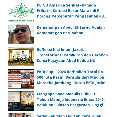
PCINU Amerika Serikat–Kanada
Prihatin Korupsi Besar Marak di RI,
Dorong Percepatan Pengesahan RUU
Perampasan Aset
Kemenangan Abdul El-Sayed Adalah
Kemenangan Perubahan
Refleksi Kiai Imam Jazuli:
Transformasi Pemikiran dan Gerakan
Kunci Kejayaan Abad Kedua NU
PKDI Cup II 2026 Berhadiah Total Rp
500 Juta Resmi Bergulir dari Stadion
Merdeka Jombang, Ketua PKDI Jatim:
Ajang Silaturrahmi dan Media
Komunikasi Kades untuk Memajukan
Mengapa Saya Menulis Buku “19
Desa
Tahun Menuju Indonesia Emas 2045:
Panduan Lulusan Perguruan Tinggi
Untuk Menjadi Pemimpin Masa
Depan”?
Serial Panduan Lulusan Perguruan