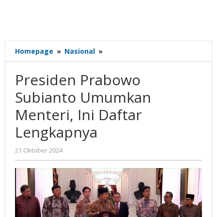
Presiden
Homepage
»
Nasional
»
Prabowo
Subianto
Presiden Prabowo
Umumkan
Menteri,
Subianto Umumkan
Ini
Menteri, Ini Daftar
Daftar
Lengkapnya
Lengkapnya
oleh
21 Oktober 2024
Gatot
Susanto