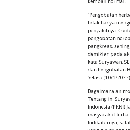
kembali normal.
“Pengobatan herb
tidak hanya mengo
penyakitnya. Cont
pengobatan herb
pangkreas, sehing
demikian pada akh
kata Suryawan, SE
dan Pengobatan He
Selasa (10/1/2023)
Bagaimana animo 
Tentang ini Sury
Indonesia (PKNI) 
masyarakat terhad
Indikatornya, sala