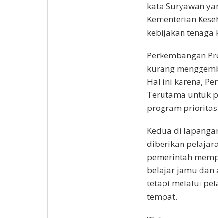
kata Suryawan yan
Kementerian Keseh
kebijakan tenaga 
Perkembangan Pro
kurang menggembi
Hal ini karena, P
Terutama untuk p
program prioritas
Kedua di lapanga
diberikan pelajar
pemerintah memper
belajar jamu dan 
tetapi melalui pel
tempat.