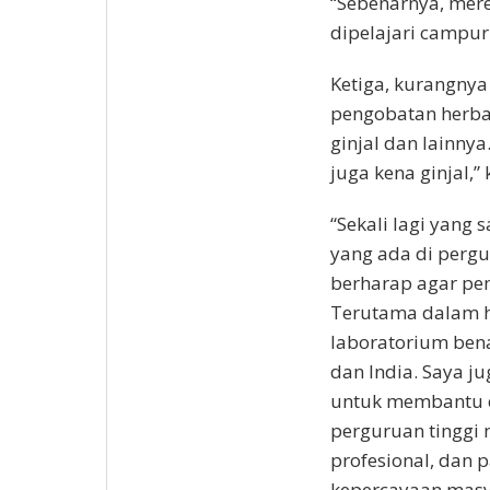
“Sebenarnya, mere
dipelajari campur.
Ketiga, kurangny
pengobatan herbal
ginjal dan lainny
juga kena ginjal,”
“Sekali lagi yang
yang ada di pergu
berharap agar pem
Terutama dalam h
laboratorium bena
dan India. Saya j
untuk membantu d
perguruan tinggi
profesional, dan
kepercayaan masy