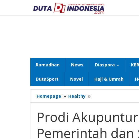
Lewati
ke
konten
Ramadhan
News
Diaspora
KBR
DutaSport
Novel
Haji & Umrah
H
Prodi
Homepage
»
Healthy
»
Akupuntur
Perlu
Prodi Akupuntur
Dukungan
Pemerintah
Pemerintah dan
dan
Swasta