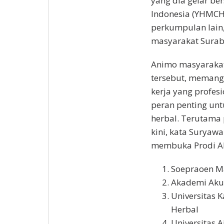
yang dia gelar b
Indonesia (YHMCHI
perkumpulan lain
masyarakat Surab
Animo masyarakat
tersebut, memang 
kerja yang profes
peran penting unt
herbal. Terutama 
kini, kata Suryaw
membuka Prodi Ak
Soepraoen M
Akademi Aku
Universitas 
Herbal
Universitas 