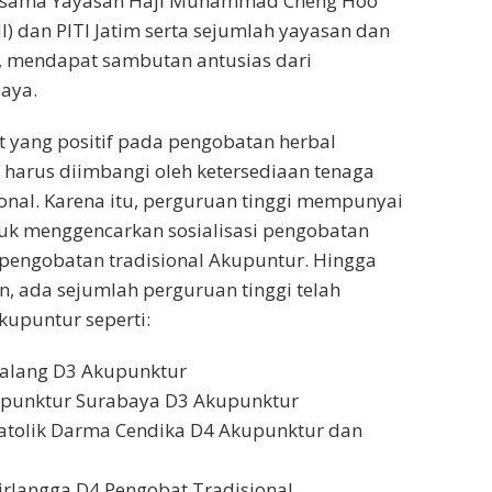
ersama Yayasan Haji Muhammad Cheng Hoo
) dan PITI Jatim serta sejumlah yayasan dan
, mendapat sambutan antusias dari
aya.
 yang positif pada pengobatan herbal
harus diimbangi oleh ketersediaan tenaga
ional. Karena itu, perguruan tinggi mempunyai
uk menggencarkan sosialisasi pengobatan
pengobatan tradisional Akupuntur. Hingga
an, ada sejumlah perguruan tinggi telah
upuntur seperti:
alang D3 Akupunktur
punktur Surabaya D3 Akupunktur
Katolik Darma Cendika D4 Akupunktur dan
Airlangga D4 Pengobat Tradisional