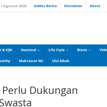
7 Agustus 2026
Indeks Berita
Disclaimer
About
I & KJRI
Nasional
Life Style
Bisnis
Vid
ealthy
Muktamar NU
Ulul Albab
 Perlu Dukungan
 Swasta