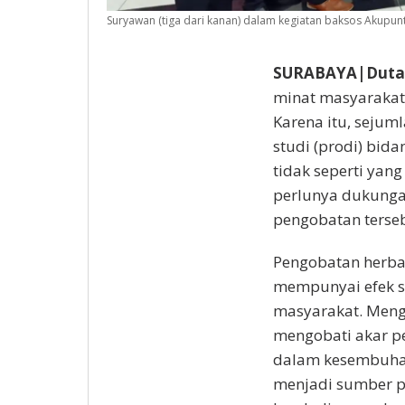
Suryawan (tiga dari kanan) dalam kegiatan baksos Akupunt
SURABAYA|DutaI
minat masyarakat
Karena itu, seju
studi (prodi) bida
tidak seperti yang
perlunya dukunga
pengobatan terseb
Pengobatan herbal
mempunyai efek sa
masyarakat. Menga
mengobati akar pe
dalam kesembuha
menjadi sumber p