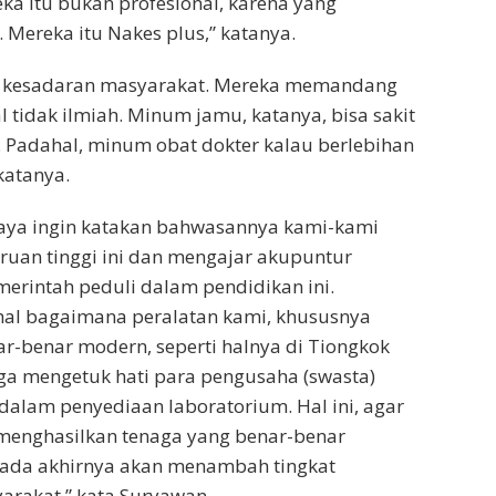
ka itu bukan profesional, karena yang
 Mereka itu Nakes plus,” katanya.
a kesadaran masyarakat. Mereka memandang
 tidak ilmiah. Minum jamu, katanya, bisa sakit
a. Padahal, minum obat dokter kalau berlebihan
 katanya.
 saya ingin katakan bahwasannya kami-kami
ruan tinggi ini dan mengajar akupuntur
erintah peduli dalam pendidikan ini.
al bagaimana peralatan kami, khususnya
r-benar modern, seperti halnya di Tiongkok
uga mengetuk hati para pengusaha (swasta)
alam penyediaan laboratorium. Hal ini, agar
 menghasilkan tenaga yang benar-benar
 pada akhirnya akan menambah tingkat
arakat,” kata Suryawan.