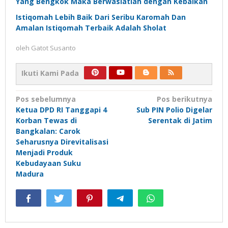
Yang Bengkok Maka Berwasiatlah dengan Kebaikan
Istiqomah Lebih Baik Dari Seribu Karomah Dan
Amalan Istiqomah Terbaik Adalah Sholat
oleh
Gatot Susanto
Ikuti Kami Pada
Navigasi
Pos sebelumnya
Pos berikutnya
Ketua DPD RI Tanggapi 4
Sub PIN Polio Digelar
pos
Korban Tewas di
Serentak di Jatim
Bangkalan: Carok
Seharusnya Direvitalisasi
Menjadi Produk
Kebudayaan Suku
Madura