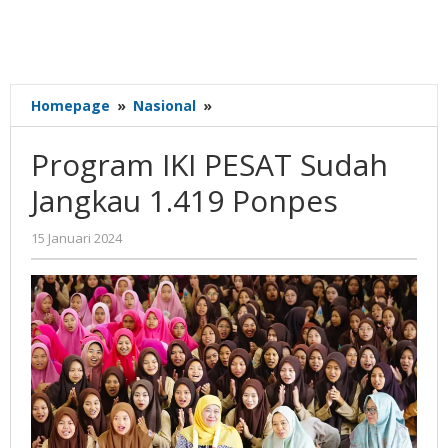
Program
Homepage
»
Nasional
»
IKI
PESAT
Program IKI PESAT Sudah
Sudah
Jangkau
Jangkau 1.419 Ponpes
1.419
Ponpes
oleh
15 Januari 2024
Gatot
Susanto