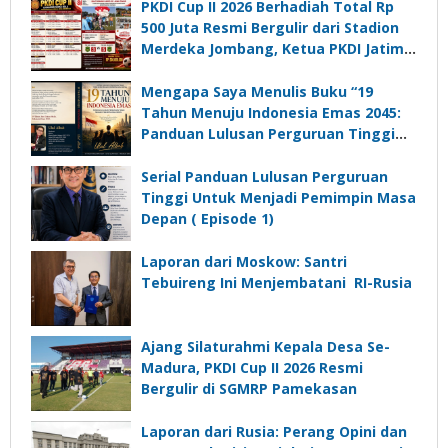
PKDI Cup II 2026 Berhadiah Total Rp
500 Juta Resmi Bergulir dari Stadion
Merdeka Jombang, Ketua PKDI Jatim:
Ajang Silaturrahmi dan Media
Komunikasi Kades untuk Memajukan
Mengapa Saya Menulis Buku “19
Desa
Tahun Menuju Indonesia Emas 2045:
Panduan Lulusan Perguruan Tinggi
Untuk Menjadi Pemimpin Masa
Depan”?
Serial Panduan Lulusan Perguruan
Tinggi Untuk Menjadi Pemimpin Masa
Depan ( Episode 1)
Laporan dari Moskow: Santri
Tebuireng Ini Menjembatani RI-Rusia
Ajang Silaturahmi Kepala Desa Se-
Madura, PKDI Cup II 2026 Resmi
Bergulir di SGMRP Pamekasan
Laporan dari Rusia: Perang Opini dan