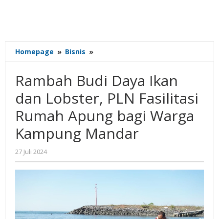
Rambah
Homepage
»
Bisnis
»
Budi
Daya
Rambah Budi Daya Ikan
Ikan
dan
dan Lobster, PLN Fasilitasi
Lobster,
Rumah Apung bagi Warga
PLN
Fasilitasi
Kampung Mandar
Rumah
Apung
oleh
27 Juli 2024
bagi
Gatot
Warga
Susanto
Kampung
Mandar