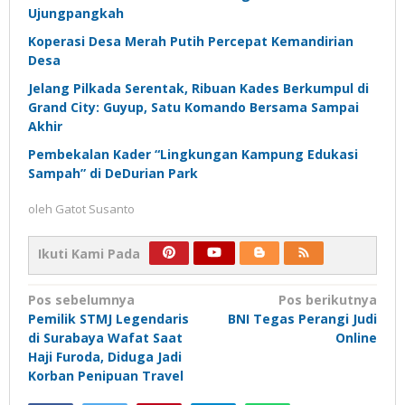
Ujungpangkah
Koperasi Desa Merah Putih Percepat Kemandirian
Desa
Jelang Pilkada Serentak, Ribuan Kades Berkumpul di
Grand City: Guyup, Satu Komando Bersama Sampai
Akhir
Pembekalan Kader “Lingkungan Kampung Edukasi
Sampah” di DeDurian Park
oleh
Gatot Susanto
Ikuti Kami Pada
Navigasi
Pos sebelumnya
Pos berikutnya
Pemilik STMJ Legendaris
BNI Tegas Perangi Judi
pos
di Surabaya Wafat Saat
Online
Haji Furoda, Diduga Jadi
Korban Penipuan Travel